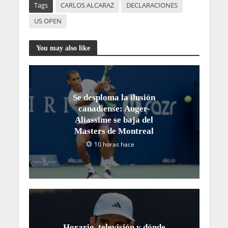
Tags
CARLOS ALCARAZ
DECLARACIONES
US OPEN
You may also like
Se desploma la ilusión
canadiense: Auger-
Aliassime se baja del
Masters de Montreal
10 horas hace
Horario, televisión y dónde