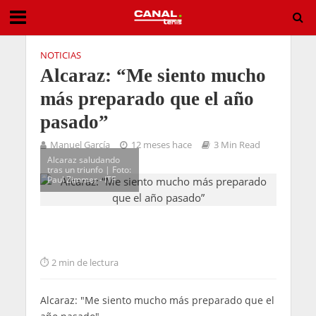
NOTICIAS
Alcaraz: “Me siento mucho
más preparado que el año
pasado”
Manuel García
12 meses hace
3 Min Read
Alcaraz saludando
tras un triunfo | Foto:
Paul Zimmer - ITF
2 min de lectura
Alcaraz: "Me siento mucho más preparado que el