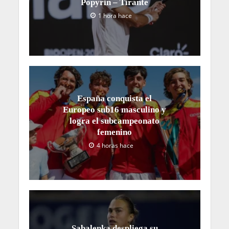
Popyrin – Tirante
1 hora hace
España conquista el
Europeo sub16 masculino y
logra el subcampeonato
femenino
4 horas hace
Sabalenka despliega su