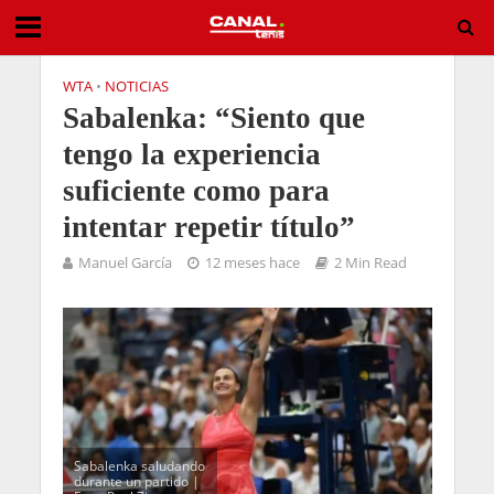
WTA
•
NOTICIAS
Sabalenka: “Siento que
tengo la experiencia
suficiente como para
intentar repetir título”
Manuel García
12 meses hace
2 Min Read
Sabalenka saludando
durante un partido |