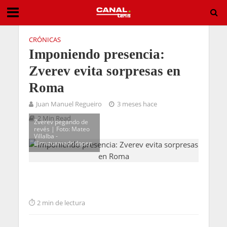
CRÓNICAS
Imponiendo presencia:
Zverev evita sorpresas en
Roma
Juan Manuel Regueiro
3 meses hace
2 Min Read
Zverev pegando de
revés | Foto: Mateo
Villalba -
@mutuamadridopen
2 min de lectura