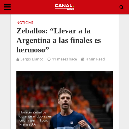
NOTICIAS
Zeballos: “Llevar a la
Argentina a las finales es
hermoso”
Sergio Blanco
11 meses hace
4 Min Read
Horacio Zeballos
durante el dobles en
Groningen | Foto:
Prensa AAT