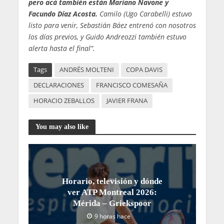
pero acá también están Mariano Navone y
Facundo Díaz Acosta.
Camilo (Ugo Carabelli) estuvo
listo para venir, Sebastián Báez entrenó con nosotros
los días previos, y Guido Andreozzi también estuvo
alerta hasta el final”.
Tags
ANDRÉS MOLTENI
COPA DAVIS
DECLARACIONES
FRANCISCO COMESAÑA
HORACIO ZEBALLOS
JAVIER FRANA
You may also like
Horario, televisión y dónde
ver ATP Montreal 2026:
Mérida – Griekspoor
9 horas hace