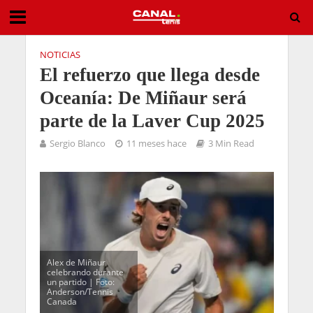
NOTICIAS
El refuerzo que llega desde
Oceanía: De Miñaur será
parte de la Laver Cup 2025
Sergio Blanco
11 meses hace
3 Min Read
Alex de Miñaur
celebrando durante
un partido | Foto:
Anderson/Tennis
Canada