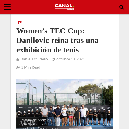
ITF
Women’s TEC Cup:
Danilovic reina tras una
exhibición de tenis
Daniel Escudero
octubre 13, 2024
3 Min Read
Entrena de premios
en la Women's TEC
Cup | Foto: Women's