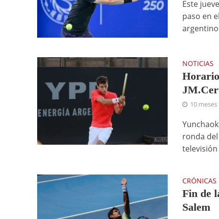
Este juev
paso en e
argentino 
NOTICIAS
Horario
JM.Cer
10 meses
Yunchaoke
ronda del
televisión
CRÓNICAS
Fin de 
Salem