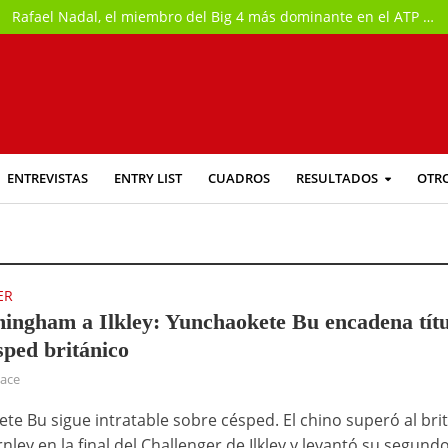
Rafael Nadal, el miembro del Big 4 más dominante en el ATP de Canadá
ENTREVISTAS
ENTRY LIST
CUADROS
RESULTADOS
OTR
ER
ingham a Ilkley: Yunchaokete Bu encadena títu
sped británico
hace
te Bu sigue intratable sobre césped. El chino superó al bri
nley en la final del Challenger de Ilkley y levantó su segund