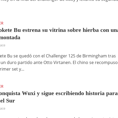
ER
kete Bu estrena su vitrina sobre hierba con un
emontada
hace
te Bu se quedó con el Challenger 125 de Birmingham tras
un duro partido ante Otto Virtanen. El chino se recompuso
rimer set y...
ER
nquista Wuxi y sigue escribiendo historia para
el Sur
hace