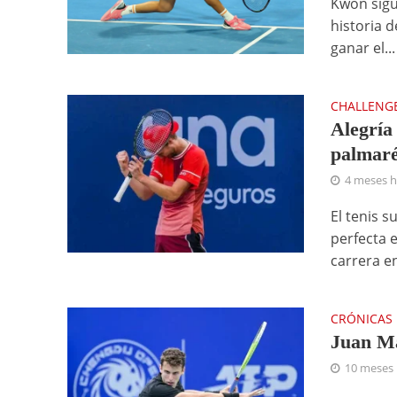
Kwon sigu
historia 
ganar el...
CHALLENG
Alegría 
palmaré
4 meses 
El tenis 
perfecta 
carrera en 
CRÓNICAS
Juan Ma
10 meses