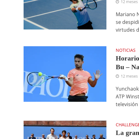
12 meses
Mariano 
se despidi
virtudes d
NOTICIAS
Horario
Bu – N
12 meses
Yunchaoke
ATP Winst
televisión
CHALLENG
La gran