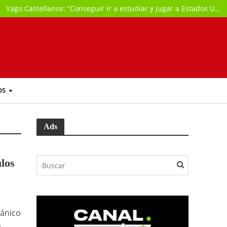
Yago Castellanos: “Conseguir ir a estudiar y jugar a Estados Unidos ya supone cumplir parte de mi gran sueño”
OS
Ads
los
tánico
o