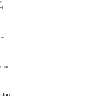
er
el
 –
r por
nston