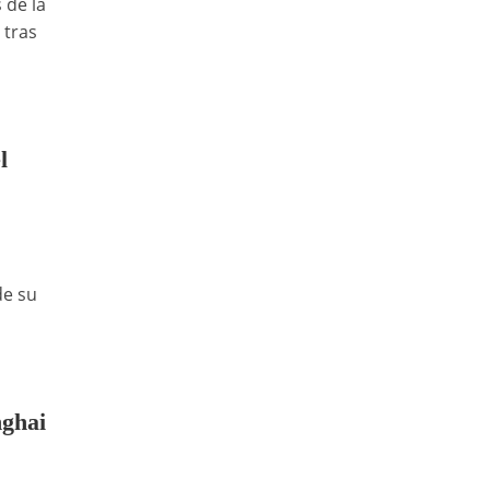
 de la
 tras
l
de su
nghai