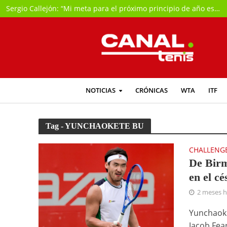
Sergio Callejón: “Mi meta para el próximo principio de año es intentar jugar la previa del Abierto de Australia”
NOTICIAS
CRÓNICAS
WTA
ITF
Tag - YUNCHAOKETE BU
CHALLENG
De Birm
en el cé
2 meses 
Yunchaoke
Jacob Fear