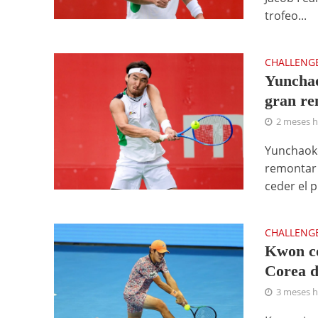
trofeo...
CHALLENG
Yunchao
gran r
2 meses 
Yunchaoke
remontar 
ceder el p
CHALLENG
Kwon co
Corea d
3 meses 