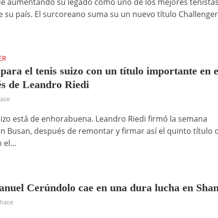
e aumentando su legado como uno de los mejores tenistas
de su país. El surcoreano suma su un nuevo título Challenger
ER
para el tenis suizo con un título importante en e
s de Leandro Riedi
hace
suizo está de enhorabuena. Leandro Riedi firmó la semana
en Busan, después de remontar y firmar así el quinto título 
el...
nuel Cerúndolo cae en una dura lucha en Sha
 hace