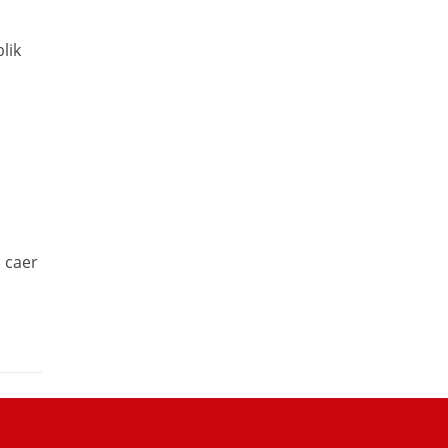
lik
s caer