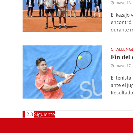
mayo 18, 
El kazajo 
encontró 
durante m
CHALLENG
Fin del
mayo 17, 
El tenista
ante el j
Resultados
1
2
3
Siguiente