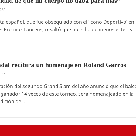
lidad de que mi cuerpo no daba para más”
2025
sta español, que fue obsequiado con el ‘Icono Deportivo’ en 
os Premios Laureus, resaltó que no echa de menos el tenis
dal recibirá un homenaje en Roland Garros
2025
zación del segundo Grand Slam del año anunció que el balea
y ganador 14 veces de este torneo, será homenajeado en la
ición de...