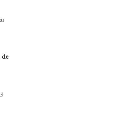
su
7 de
el