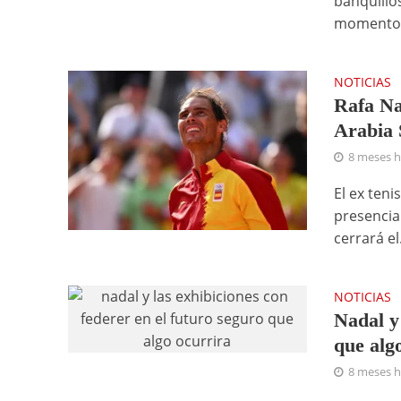
banquillo
momentos,
NOTICIAS
Rafa Na
Arabia 
8 meses 
El ex ten
presencia
cerrará el.
NOTICIAS
Nadal y
que alg
8 meses 