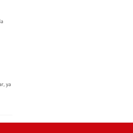
la
r, ya