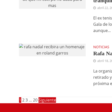
tranqui
abril 22, 
El ex teni
Gala de l
aunque...
NOTICIAS
Rafa Na
abril 18, 
La organi
retirado 
próxima ed
1
2
3
…
20
Siguiente