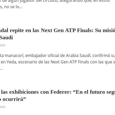
s de algún jugador del circuito, asegurando que, en estos
 no se lo...
dal repite en las Next Gen ATP Finals: Su misi
Saudí
hace
ista manacorí, embajador oficial de Arabia Saudí, confirmó s
 en Yeda, escenario de las Next Gen ATP Finals con las que 
..
 las exhibiciones con Federer: “En el futuro se
o ocurrirá”
hace