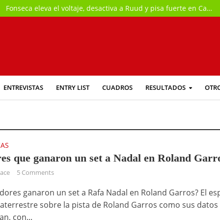
Fonseca eleva el voltaje, desactiva a Ruud y pisa fuerte en Canadá
ENTREVISTAS
ENTRY LIST
CUADROS
RESULTADOS
OTR
CAS
es que ganaron un set a Nadal en Roland Garr
hace
5 Comments
dores ganaron un set a Rafa Nadal en Roland Garros? El es
raterrestre sobre la pista de Roland Garros como sus datos 
n, con...