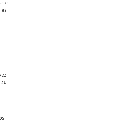
hacer
 es
s
vez
 su
os