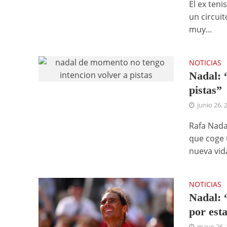
El ex teni
un circui
muy...
NOTICIAS
Nadal: 
pistas”
junio 26, 
Rafa Nadal
que coge 
nueva vida
NOTICIAS
Nadal: 
por est
mayo 26, 