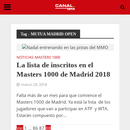
Sergio Callejón: “Mi meta para el próximo principio de año es intentar jugar la previa del Abierto de Australia”
Tag - MUTUA MADRID OPEN
NOTICIAS
MASTERS 1000
•
La lista de inscritos en el
Masters 1000 de Madrid 2018
marzo 29, 2018
Falta más de un mes para que comience el
Masters 1000 de Madrid. Ya está la lista de los
jugadores que van a participar en ATP y WTA.
Estarán compuesto por...
Ver
1
…
86
87
88