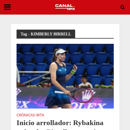
Sai Gante: “Mi gran meta en este deporte sería jugar Wimbledon”
Tag - KIMBERLY BIRRELL
CRÓNICAS
WTA
•
Inicio arrollador: Rybakina