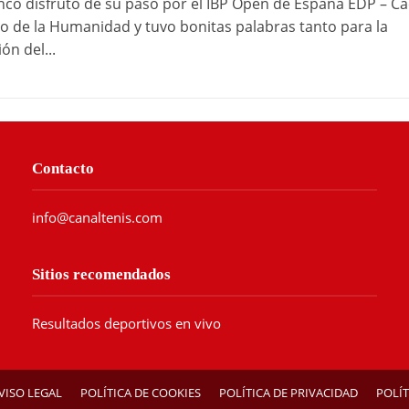
anco disfrutó de su paso por el IBP Open de España EDP – C
o de la Humanidad y tuvo bonitas palabras tanto para la
ón del...
Contacto
info@canaltenis.com
Sitios recomendados
Resultados deportivos en vivo
VISO LEGAL
POLÍTICA DE COOKIES
POLÍTICA DE PRIVACIDAD
POLÍT