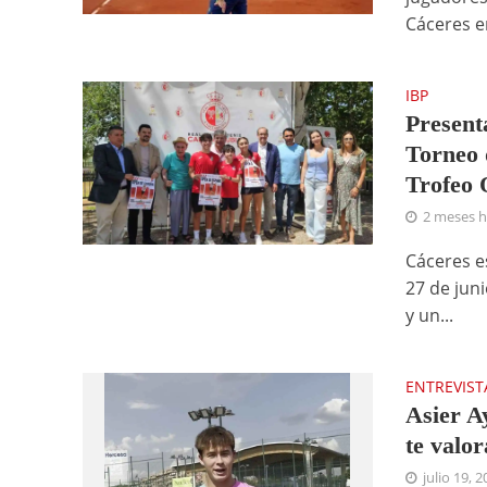
Cáceres en
IBP
Present
Torneo 
Trofeo 
2 meses 
Cáceres es
27 de jun
y un...
ENTREVIST
Asier A
te valo
julio 19, 