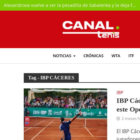
Alexandrova vuelve a ser la pesadilla de Sabalenka y la deja fuera de Toronto
NOTICIAS
CRÓNICAS
WTA
ITF
Tag - IBP CÁCERES
IBP
IBP Các
este Op
2 meses 
El IBP Cá
jugadores