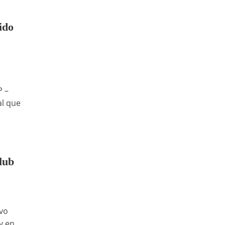
ido
P –
al que
lub
vo
y en