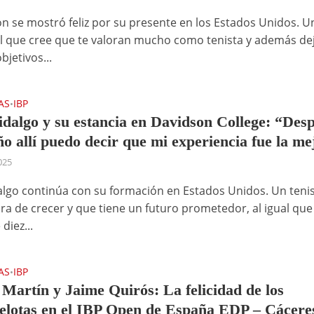
lón se mostró feliz por su presente en los Estados Unidos. U
el que cree que te valoran mucho como tenista y además de
bjetivos...
AS
IBP
•
dalgo y su estancia en Davidson College: “Des
ño allí puedo decir que mi experiencia fue la me
2025
lgo continúa con su formación en Estados Unidos. Un teni
ra de crecer y que tiene un futuro prometedor, al igual qu
diez...
AS
IBP
•
 Martín y Jaime Quirós: La felicidad de los
elotas en el IBP Open de España EDP – Cácere