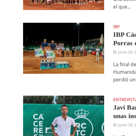
el que...
IBP
IBP Các
Porras 
junio 29, 
La final 
Humanidad
perdió un 
ENTREVIST
Javi Ba
unas in
junio 28, 