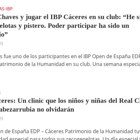
AS
IBP
•
Chaves y jugar el IBP Cáceres en su club: “He s
elotas y pistero. Poder participar ha sido un
io”
25
es fue uno de los participantes en el IBP Open de España ED
atrimonio de la Humanidad en su club. Una semana especi
S
eres: Un clinic que los niños y niñas del Real C
abezarrubia no olvidarán
25
en de España EDP – Cáceres Patrimonio de la Humanidad tu
idad especial para todos sus recogepelotas. Un día especial 