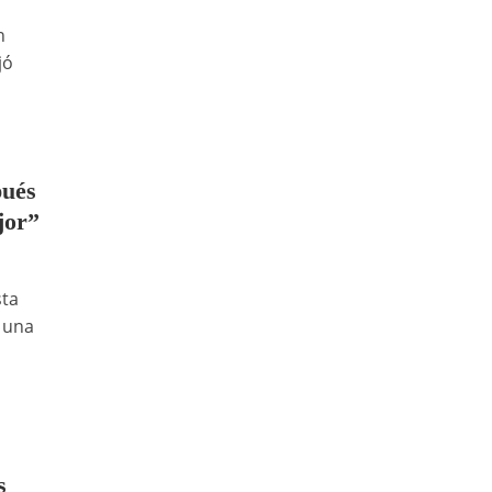
n
jó
pués
jor”
sta
e una
s