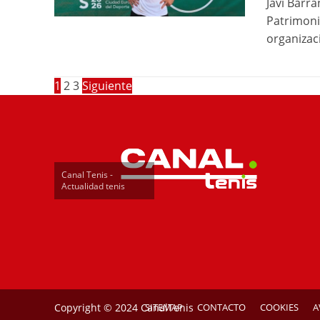
Javi Barr
Patrimoni
organizaci
1
2
3
Siguiente
Canal Tenis -
Actualidad tenis
Copyright © 2024 CanalTenis
SITEMAP
CONTACTO
COOKIES
A