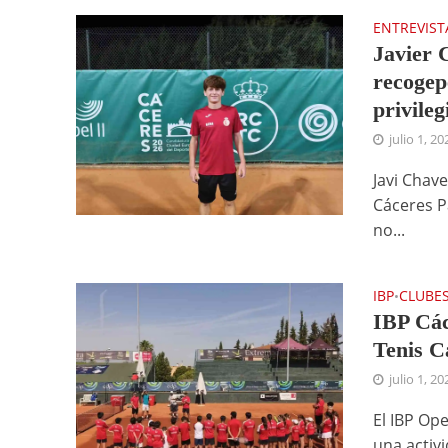
ENTREVIST
Javier 
recogep
privileg
julio 1, 20
Javi Chav
Cáceres P
no...
IBP
CLUBE
•
IBP Các
Tenis C
julio 1, 20
El IBP Op
una activ