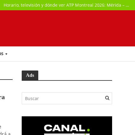
Horario, televisión y dónde ver ATP Montreal 2026: Mérida – Griekspoor
OS
Ads
ra
e
drá a