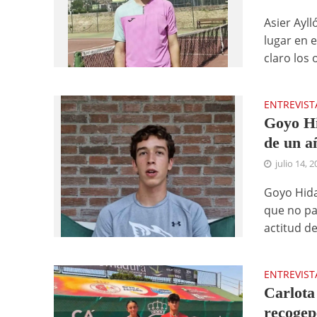
Asier Ayl
lugar en 
claro los o
ENTREVIST
Goyo Hi
de un a
julio 14, 
Goyo Hida
que no pa
actitud de 
ENTREVIST
Carlota
recogep