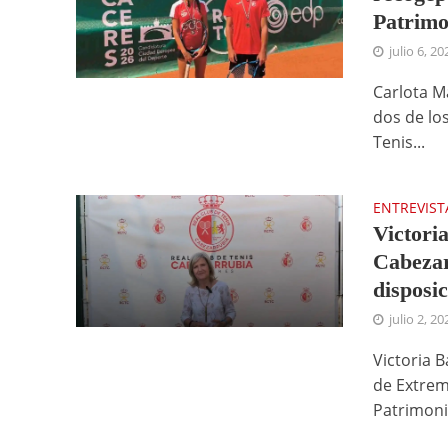
Patrimo
julio 6, 20
Carlota M
dos de lo
Tenis...
ENTREVIST
Victori
Cabezar
disposic
julio 2, 20
Victoria 
de Extrem
Patrimonio