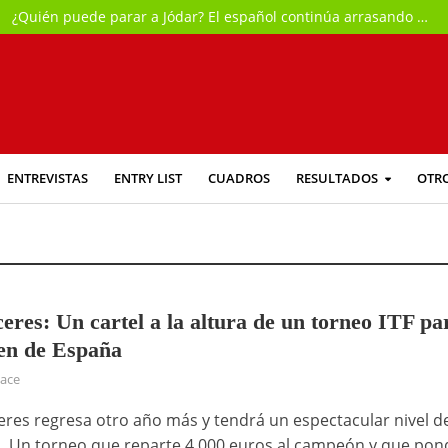
¿Quién puede parar a Jódar? El español continúa arrasando en Montreal
ENTREVISTAS
ENTRY LIST
CUADROS
RESULTADOS
OTR
eres: Un cartel a la altura de un torneo ITF pa
en de España
hace
ceres regresa otro año más y tendrá un espectacular nivel d
. Un torneo que reparte 4.000 euros al campeón y que pon