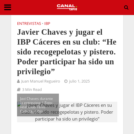
ENTREVISTAS
•
IBP
Javier Chaves y jugar el
IBP Cáceres en su club: “He
sido recogepelotas y pistero.
Poder participar ha sido un
privilegio”
Juan Manuel Regueiro
julio 1, 2025
3 Min Read
Javi Chaves durante
la entrevista | Foto:
Real Club Tenis
Cabezarrubia