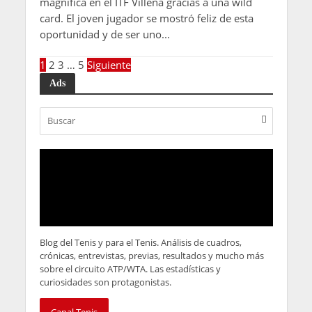
magnífica en el ITF Villena gracias a una wild
card. El joven jugador se mostró feliz de esta
oportunidad y de ser uno...
1
2
3
…
5
Siguiente
Ads
Blog del Tenis y para el Tenis. Análisis de cuadros,
crónicas, entrevistas, previas, resultados y mucho más
sobre el circuito ATP/WTA. Las estadísticas y
curiosidades son protagonistas.