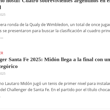
io hostil: Cuatro sobrevivientes argentinos en el
d
2025
mera ronda de la Qualy de Wimbledon, un total de once jug
 se presentaron para buscar la clasificación al cuadro princ
..
ER
ger Santa Fe 2025: Midón llega a la final con u
tegórico
2025
ino Lautaro Midón jugó un tenis de primer nivel para instala
l del Challenger de Santa Fe. En el partido por el título choca
.