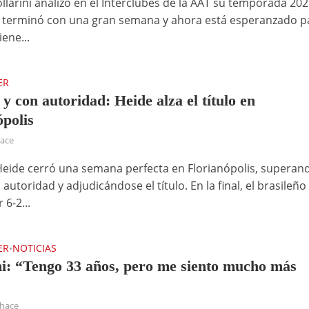
larini analizó en el Interclubes de la AAT su temporada 2025
 terminó con una gran semana y ahora está esperanzado pa
ene...
ER
y con autoridad: Heide alza el título en
ópolis
hace
eide cerró una semana perfecta en Florianópolis, superan
autoridad y adjudicándose el título. En la final, el brasileño
 6-2...
ER
NOTICIAS
•
ni: “Tengo 33 años, pero me siento mucho más
 hace