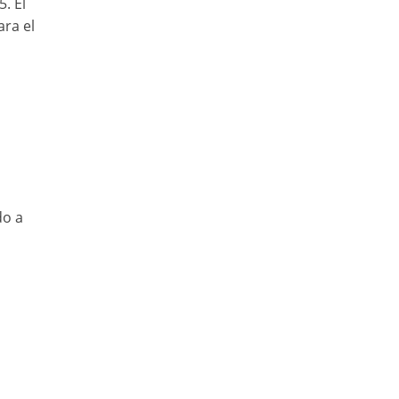
. El
ra el
do a