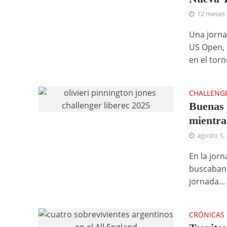
12 meses
Una jorna
US Open, 
en el torn
CHALLENG
Buenas 
mientra
agosto 1,
En la jorn
buscaban 
jornada...
CRÓNICAS