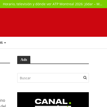
Horario, televisión y dónde ver ATP Montreal 2026: Jódar – Musetti
OS
Ads
ino
 del