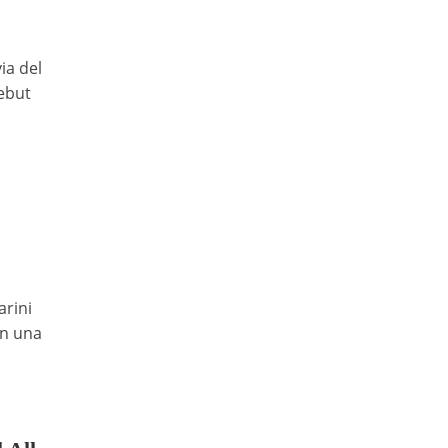
ia del
debut
arini
en una