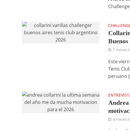
Challenger
CHALLENG
Collarin
Buenos 
7 meses 
Este vier
Tenis Clu
peruano J
ENTREVIST
Andrea 
motivac
8 meses 