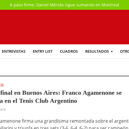
A paso firme: Daniel Mérida sigue sumando en Montreal
ENTREVISTAS
ENTRY LIST
CUADROS
RESULTADOS
OTR
ER
 final en Buenos Aires: Franco Agamenone se
a en el Tenis Club Argentino
hace
amenone firma una grandísima remontada sobre el argent
larini y triunfa en tres sets (3-6, 6-4, 6-2) para ser campeón