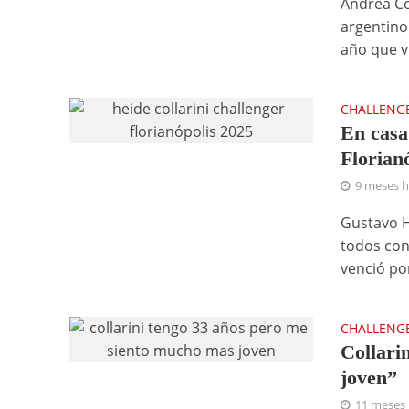
Andrea Col
argentino
año que vi
CHALLENG
En casa 
Florian
9 meses 
Gustavo H
todos con 
venció por
CHALLENG
Collari
joven”
11 meses