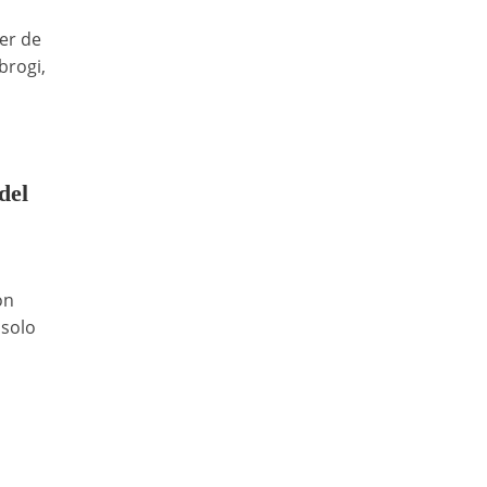
er de
brogi,
del
ón
 solo