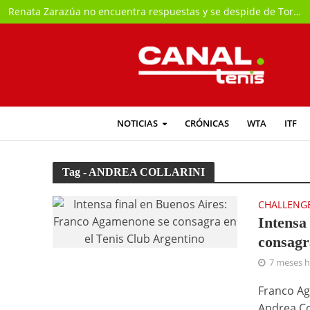
Renata Zarazúa no encuentra respuestas y se despide de Toronto
NOTICIAS
CRÓNICAS
WTA
ITF
Tag - ANDREA COLLARINI
CHALLENG
Intensa
consagr
7 meses 
Franco Ag
Andrea Col