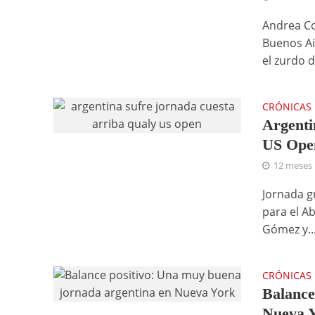
Andrea Co
Buenos Ai
el zurdo d
CRÓNICAS
Argenti
US Ope
12 meses
Jornada gr
para el A
Gómez y..
CRÓNICAS
Balance
Nueva 