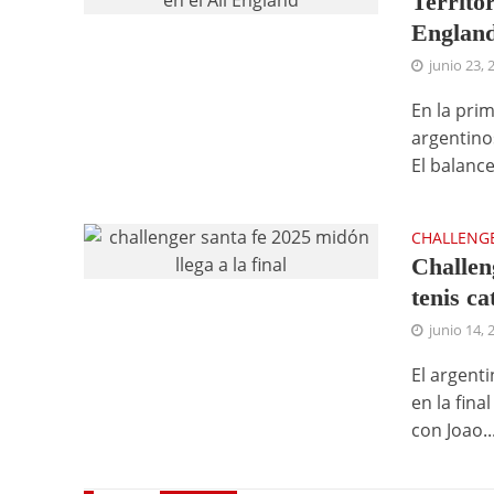
Territor
Englan
junio 23, 
En la pri
argentinos
El balance.
CHALLENG
Challen
tenis ca
junio 14, 
El argent
en la fina
con Joao..