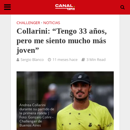
CHALLENGER
•
NOTICIAS
Collarini: “Tengo 33 años,
pero me siento mucho más
joven”
Sergio Blanco
11 meses hace
3 Min Read
Andrea Collarini
durante su partido de
la primera ronda |
Foto: Gonzalo Colini -
Challenger de
Buenos Aires