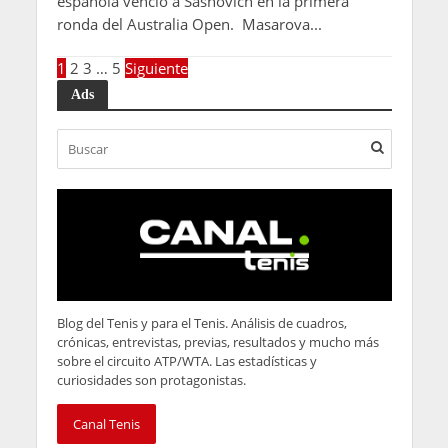
española venció a Sasnovich en la primera
ronda del Australia Open. Masarova...
1
2
3
…
5
Siguiente
Ads
Blog del Tenis y para el Tenis. Análisis de cuadros,
crónicas, entrevistas, previas, resultados y mucho más
sobre el circuito ATP/WTA. Las estadísticas y
curiosidades son protagonistas.
Canal Tenis