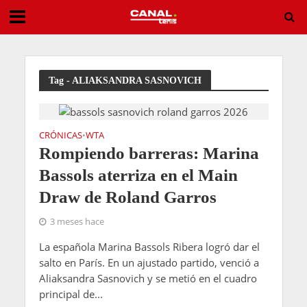
Alexandrova vuelve a ser la pesadilla de Sabalenka y la deja fuera de Toronto
Tag - ALIAKSANDRA SASNOVICH
CRÓNICAS
WTA
•
Rompiendo barreras: Marina
Bassols aterriza en el Main
Draw de Roland Garros
3 meses hace
La española Marina Bassols Ribera logró dar el
salto en París. En un ajustado partido, venció a
Aliaksandra Sasnovich y se metió en el cuadro
principal de...