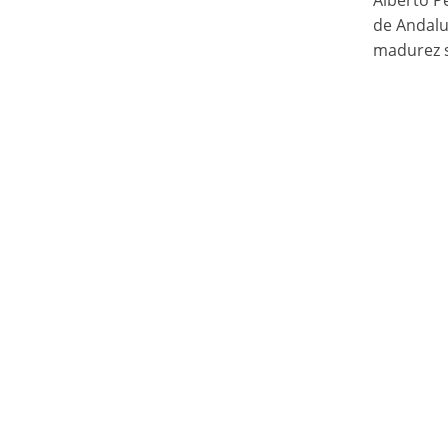
Alberto P
de Andalu
madurez su