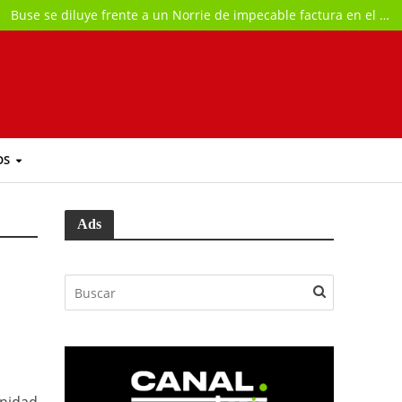
Buse se diluye frente a un Norrie de impecable factura en el Masters de Montreal
OS
Ads