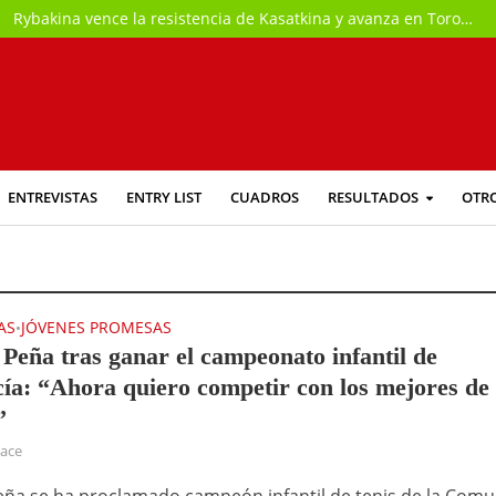
Rybakina vence la resistencia de Kasatkina y avanza en Toronto
ENTREVISTAS
ENTRY LIST
CUADROS
RESULTADOS
OTR
AS
JÓVENES PROMESAS
•
 Peña tras ganar el campeonato infantil de
ía: “Ahora quiero competir con los mejores de
”
hace