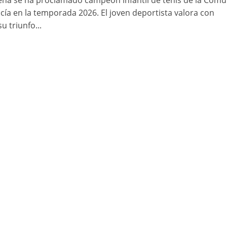
eña se ha proclamado campeón infantil de tenis de la Com
cía en la temporada 2026. El joven deportista valora con
 triunfo...