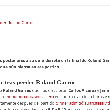
rder Roland Garros
as posteriores a su dura derrota en la final de Roland Gar
 que aún piensa en ese partido.
ir tras perder Roland Garros
de
Roland Garros
que nos ofrecieron
Carlos Alcaraz
y
Jann
ol remontando dos sets a cero
en contra tras cinco horas y 
atamente después del partido,
Sinner admitió su tristeza y 
e partido consecutivos con
5-3 y 0-40
arriba en la cuarta man