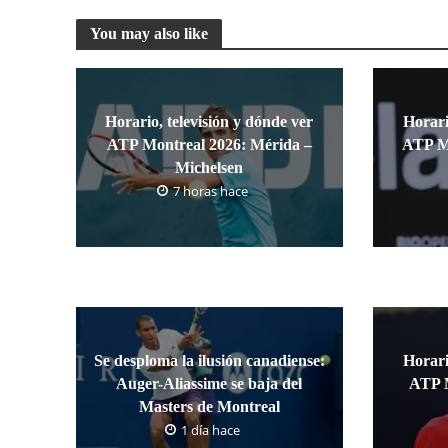
You may also like
Horario, televisión y dónde ver
Horari
ATP Montreal 2026: Mérida –
ATP Mo
Michelsen
7 horas hace
Se desploma la ilusión canadiense:
Horari
Auger-Aliassime se baja del
ATP M
Masters de Montreal
1 día hace