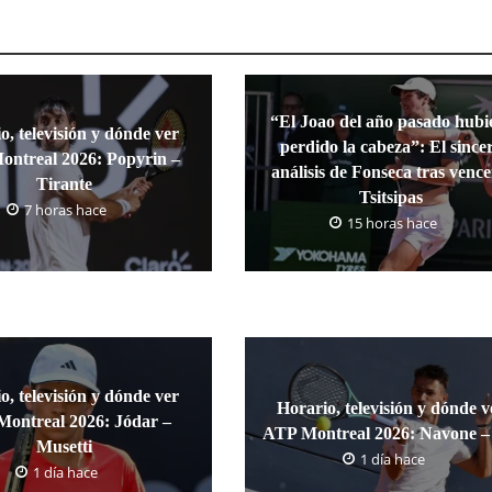
“El Joao del año pasado hubi
o, televisión y dónde ver
perdido la cabeza”: El since
ntreal 2026: Popyrin –
análisis de Fonseca tras vence
Tirante
Tsitsipas
7 horas hace
15 horas hace
o, televisión y dónde ver
Horario, televisión y dónde v
ontreal 2026: Jódar –
ATP Montreal 2026: Navone – 
Musetti
1 día hace
1 día hace