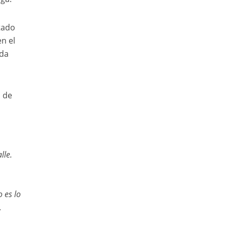
tado
n el
ada
s de
lle.
 es lo
,