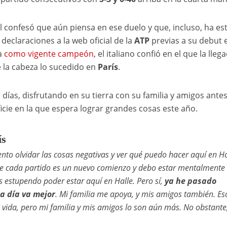
 confesó que aún piensa en ese duelo y que, incluso, ha es
 declaraciones a la web oficial de la
ATP
previas a su debut e
a
como vigente campeón
, el italiano confió en el que la lleg
e la cabeza lo sucedido en
París
.
 días, disfrutando en su tierra con su familia y amigos ante
icie en la que espera lograr grandes cosas este año.
ís
ento olvidar las cosas negativas y ver qué puedo hacer aquí en Ha
que cada partido es un nuevo comienzo y debo estar mentalmente
es estupendo poder estar aquí en Halle. Pero sí,
ya he pasado
a día va mejor
. Mi familia me apoya, y mis amigos también. Eso
 vida, pero mi familia y mis amigos lo son aún más. No obstante