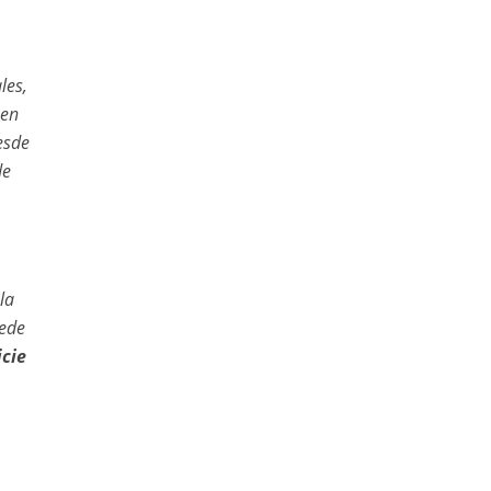
les,
ben
esde
de
la
uede
icie