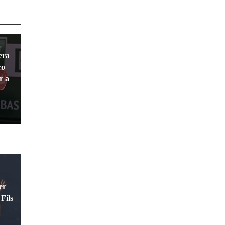
era
ro
r a
er
Fils