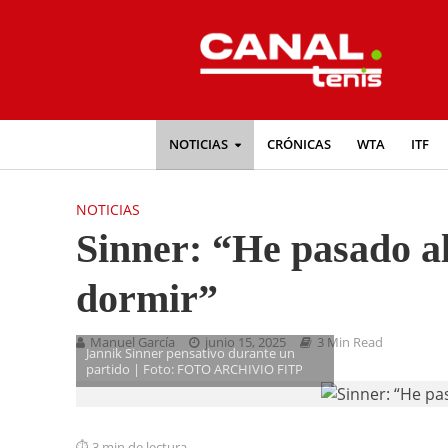
NOTICIAS
CRÓNICAS
WTA
ITF
NOTICIAS
Sinner: “He pasado a
dormir”
Manuel García
junio 15, 2025
3 Min Read
Jannik Sinner pensativo durante un
partido | Foto: FOTO ARCHIVIO FITP
3 min de lectura