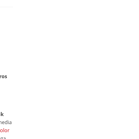
ros
ik
media
dolor
ga.