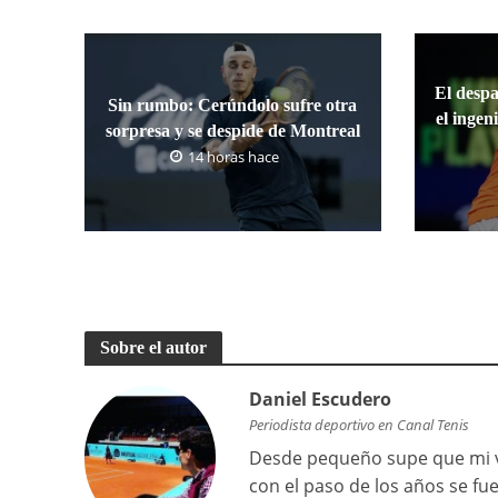
El desp
Sin rumbo: Cerúndolo sufre otra
el ingen
sorpresa y se despide de Montreal
14 horas hace
Sobre el autor
Daniel Escudero
Periodista deportivo en Canal Tenis
Desde pequeño supe que mi vi
con el paso de los años se f