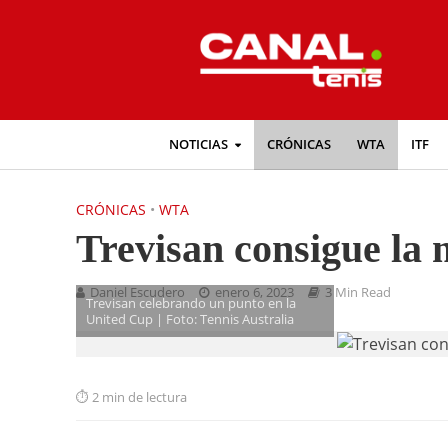
NOTICIAS
CRÓNICAS
WTA
ITF
CRÓNICAS
•
WTA
Trevisan consigue la
Daniel Escudero
enero 6, 2023
3 Min Read
Trevisan celebrando un punto en la
United Cup | Foto: Tennis Australia
2 min de lectura