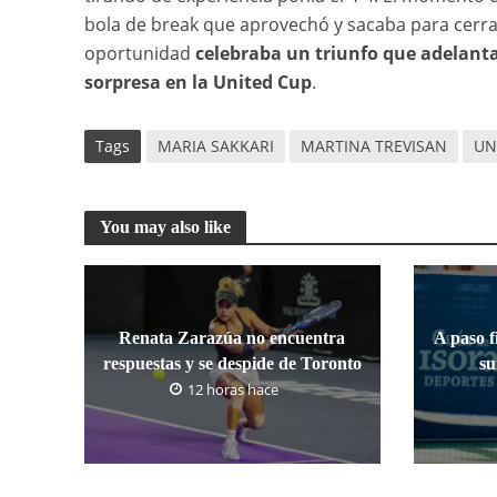
bola de break que aprovechó y sacaba para cerrar
oportunidad
celebraba un triunfo que adelanta
sorpresa en la United Cup
.
Tags
MARIA SAKKARI
MARTINA TREVISAN
UN
You may also like
Renata Zarazúa no encuentra
A paso f
respuestas y se despide de Toronto
s
12 horas hace