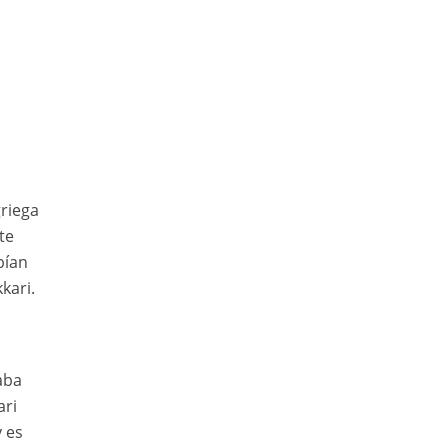
griega
te
bían
kari.
aba
ari
 es