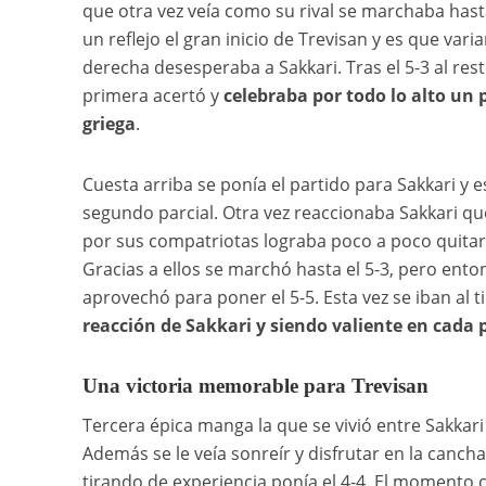
que otra vez veía como su rival se marchaba hast
un reflejo el gran inicio de Trevisan y es que va
derecha desesperaba a Sakkari. Tras el 5-3 al rest
primera acertó y
celebraba por todo lo alto un 
griega
.
Cuesta arriba se ponía el partido para Sakkari y es
segundo parcial. Otra vez reaccionaba Sakkari qu
por sus compatriotas lograba poco a poco quitar
Gracias a ellos se marchó hasta el 5-3, pero enton
aprovechó para poner el 5-5. Esta vez se iban al t
reacción de Sakkari y siendo valiente en cada p
Una victoria memorable para Trevisan
Tercera épica manga la que se vivió entre Sakkari 
Además se le veía sonreír y disfrutar en la cancha
tirando de experiencia ponía el 4-4. El momento 