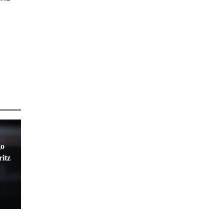
go
ritz