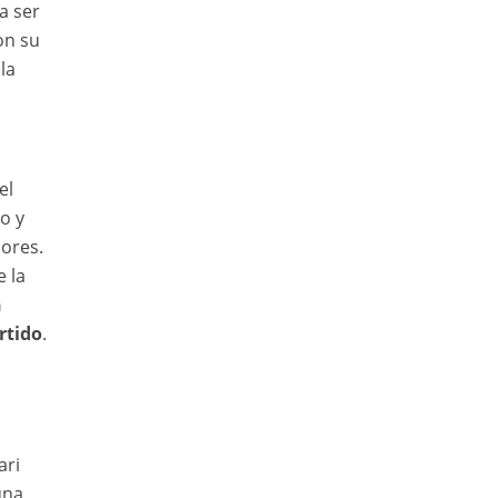
a ser
on su
la
el
o y
ores.
e la
n
rtido
.
ari
una