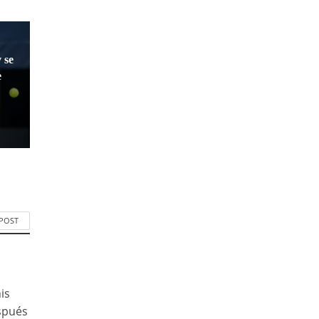
 se
e
 POST
is
espués