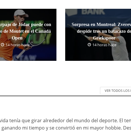
arpajo de Jódar puede con
Sorpresa en Montreal: Zverev
io de Moutet en el Canadá
despide tras un batacazo d
Open
Griekspoor
14 horas hace
14 horas hace
VER TODOS LOS
da tenía que girar alrededor del mundo del deporte. El ten
ue ganando mi tiempo y se convirtió en mi mayor hobbie. D