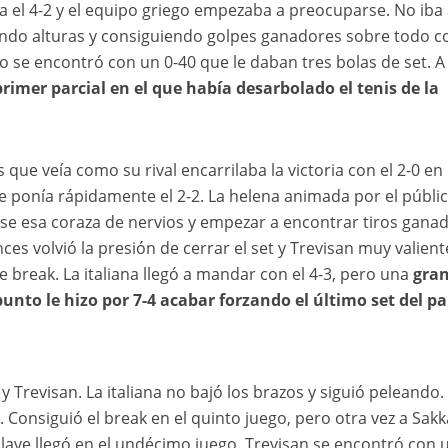
a el 4-2 y el equipo griego empezaba a preocuparse. No iba 
riando alturas y consiguiendo golpes ganadores sobre todo c
o se encontró con un 0-40 que le daban tres bolas de set. A 
primer parcial en el que había desarbolado el tenis de la
 que veía como su rival encarrilaba la victoria con el 2-0 en 
e ponía rápidamente el 2-2. La helena animada por el públic
se esa coraza de nervios y empezar a encontrar tiros ganad
ces volvió la presión de cerrar el set y Trevisan muy valient
ie break. La italiana llegó a mandar con el 4-3, pero una
gra
unto le hizo por 7-4 acabar forzando el último set del pa
y Trevisan. La italiana no bajó los brazos y siguió peleando.
. Consiguió el break en el quinto juego, pero otra vez a Sakk
clave llegó en el undécimo juego. Trevisan se encontró con 