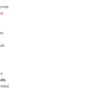
donde
ha
es
más
ro
ndo
,
ridad,