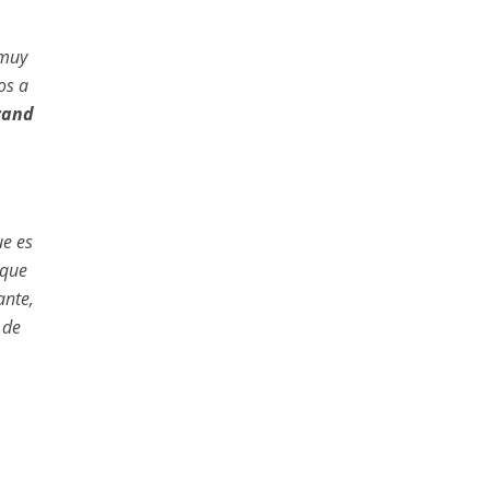
 muy
os a
rand
ue es
 que
ante,
 de