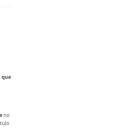
l que
e
no
tulo