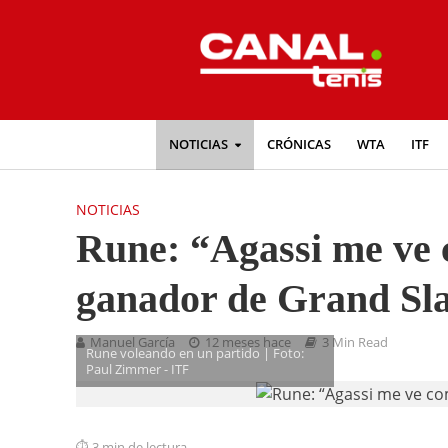
NOTICIAS
CRÓNICAS
WTA
ITF
NOTICIAS
Rune: “Agassi me ve 
ganador de Grand Sl
Manuel García
12 meses hace
3 Min Read
Rune voleando en un partido | Foto:
Paul Zimmer - ITF
3 min de lectura