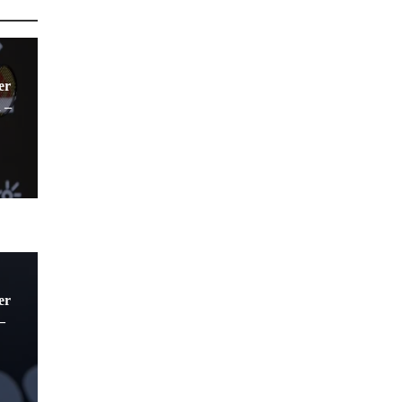
er
 –
er
–