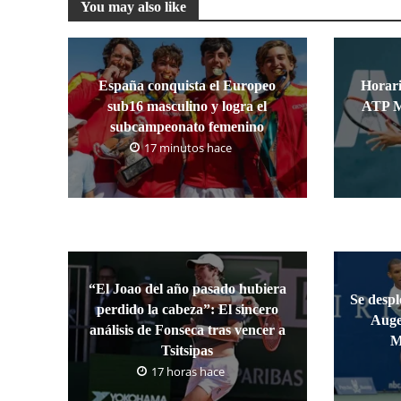
You may also like
España conquista el Europeo
Horari
sub16 masculino y logra el
ATP M
subcampeonato femenino
17 minutos hace
“El Joao del año pasado hubiera
Se despl
perdido la cabeza”: El sincero
Auge
análisis de Fonseca tras vencer a
M
Tsitsipas
17 horas hace