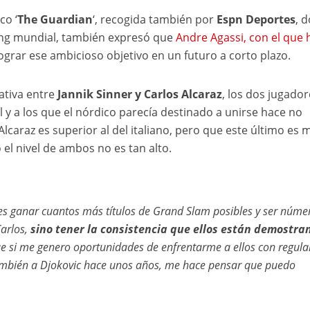
co ‘
The Guardian
‘, recogida también por
Espn Deportes
, 
king mundial, también expresó que
Andre Agassi, con el que 
 lograr ese ambicioso objetivo en un futuro a corto plazo.
ativa entre
Jannik Sinner y Carlos Alcaraz
, los dos jugador
 y a los que el nórdico parecía destinado a unirse hace no
caraz es superior al del italiano, pero que este último es 
el nivel de ambos no es tan alto.
es ganar cuantos más títulos de Grand Slam posibles y ser núme
arlos,
sino tener la consistencia que ellos están demostra
ue si me genero oportunidades de enfrentarme a ellos con regula
 también a Djokovic hace unos años, me hace pensar que puedo