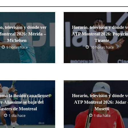
o, televisión y dónde ver
Horario, televisión y dónde v
ontreal 2026: Mérida –
ATP Montreal 2026: Popyrin
Michelsen
Tirante
9 horas hace
10 horas hace
oma la ilusión canadiense:
Horario, televisión y dónde v
r-Aliassime se baja del
ATP Montreal 2026: Jódar 
asters de Montreal
Musetti
1 día hace
1 día hace