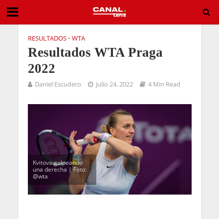
RESULTADOS
•
WTA
Resultados WTA Praga
2022
Daniel Escudero
julio 24, 2022
4 Min Read
Kvitova golpeando
una derecha | Foto:
@wta