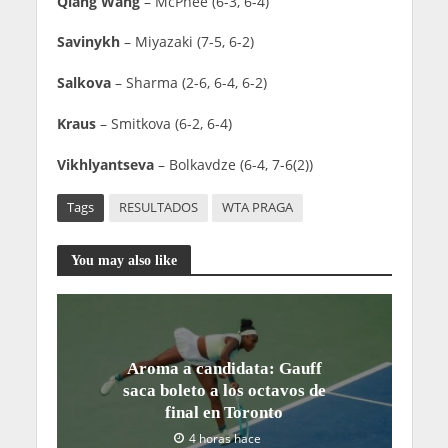
Qiang Wang
– McPhee (6-3, 6-4)
Savinykh
– Miyazaki (7-5, 6-2)
Salkova
– Sharma (2-6, 6-4, 6-2)
Kraus
– Smitkova (6-2, 6-4)
Vikhlyantseva
– Bolkavdze (6-4, 7-6(2))
Tags
RESULTADOS
WTA PRAGA
You may also like
Aroma a candidata: Gauff
saca boleto a los octavos de
final en Toronto
4 horas hace