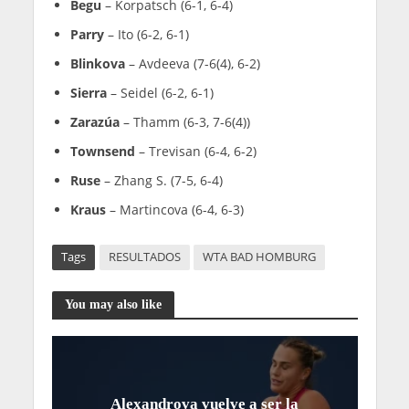
Begu
– Korpatsch (6-1, 6-4)
Parry
– Ito (6-2, 6-1)
Blinkova
– Avdeeva (7-6(4), 6-2)
Sierra
– Seidel (6-2, 6-1)
Zarazúa
– Thamm (6-3, 7-6(4))
Townsend
– Trevisan (6-4, 6-2)
Ruse
– Zhang S. (7-5, 6-4)
Kraus
– Martincova (6-4, 6-3)
Tags
RESULTADOS
WTA BAD HOMBURG
You may also like
Alexandrova vuelve a ser la