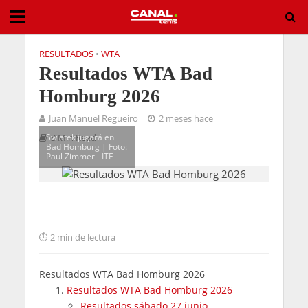
RESULTADOS
•
WTA
Resultados WTA Bad
Homburg 2026
Juan Manuel Regueiro
2 meses hace
Swiatek jugará en
3 Min Read
Bad Homburg | Foto:
Paul Zimmer - ITF
2 min de lectura
Resultados WTA Bad Homburg 2026
Resultados WTA Bad Homburg 2026
Resultados sábado 27 junio