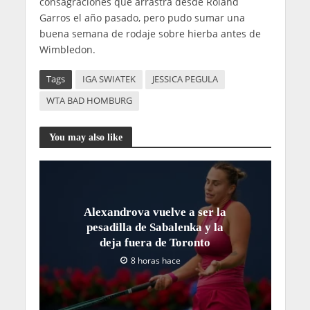
consagraciones que arrastra desde Roland
Garros el año pasado, pero pudo sumar una
buena semana de rodaje sobre hierba antes de
Wimbledon.
Tags
IGA SWIATEK
JESSICA PEGULA
WTA BAD HOMBURG
You may also like
Alexandrova vuelve a ser la
pesadilla de Sabalenka y la
deja fuera de Toronto
8 horas hace