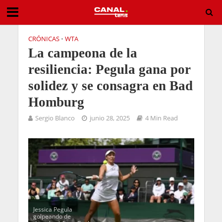
CRÓNICAS
•
WTA
La campeona de la
resiliencia: Pegula gana por
solidez y se consagra en Bad
Homburg
Sergio Blanco
junio 28, 2025
4 Min Read
Jessica Pegula
golpeando de