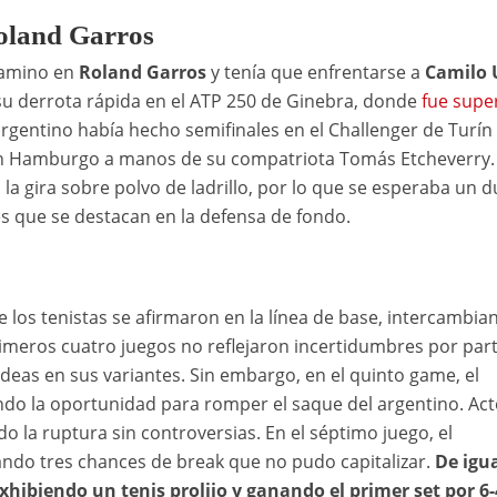
Roland Garros
camino en
Roland Garros
y tenía que enfrentarse a
Camilo 
 su derrota rápida en el ATP 250 de Ginebra, donde
fue supe
 argentino había hecho semifinales en el Challenger de Turín
 en Hamburgo a manos de su compatriota Tomás Etcheverry.
a gira sobre polvo de ladrillo, por lo que se esperaba un d
s que se destacan en la defensa de fondo.
los tenistas se afirmaron en la línea de base, intercambia
imeros cuatro juegos no reflejaron incertidumbres por par
ideas en sus variantes. Sin embargo, en el quinto game, el
ndo la oportunidad para romper el saque del argentino. Act
do la ruptura sin controversias. En el séptimo juego, el
eando tres chances de break que no pudo capitalizar.
De igu
ibiendo un tenis prolijo y ganando el primer set por 6-