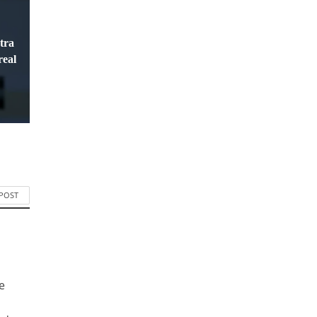
tra
real
 POST
e