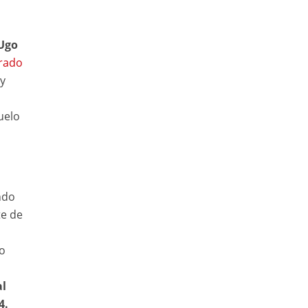
Ugo
rado
 y
uelo
ndo
te de
o
al
4.