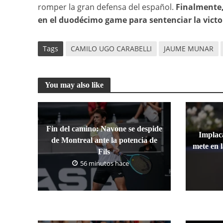
romper la gran defensa del español.
Finalmente,
en el duodécimo game para sentenciar la victor
Tags
CAMILO UGO CARABELLI
JAUME MUNAR
You may also like
Fin del camino: Navone se despide
Implaca
de Montreal ante la potencia de
mete en 
Fils
56 minutos hace