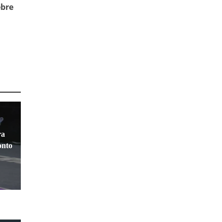
ebre
ra
onto