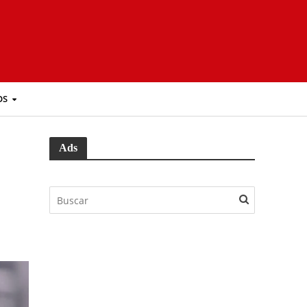
OS
Ads