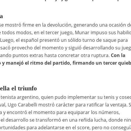
a
se mostró firme en la devolución, generando una ocasión d
e todos modos, en el tercer juego, Munar impuso sus habil
. Luego, el español presentó un sólido turno de saque para
e sacó provecho del momento y siguió desarrollando su jue
zando puntos extras hasta concretar otra ruptura.
Con la
y manejó el ritmo del partido, firmando un tercer quie
lla el triunfo
l tenista argentino, quien pudo implementar su tenis y cose
al, Ugo Carabelli mostró carácter para ratificar la ventaja. S
ra y encontró el momento para equiparar los números,
í el desarrollo se transformó en una reñida lucha, donde n
portunidades para adelantarse en el score, pero no conseguí