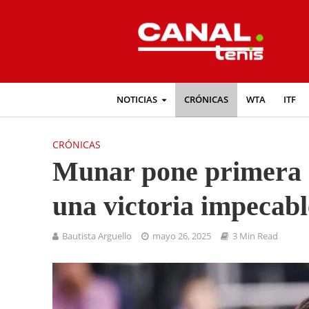
NOTICIAS
CRÓNICAS
WTA
ITF
CRÓNICAS
Munar pone primera 
una victoria impecabl
Bautista Arguello
mayo 26, 2025
3 Min Read