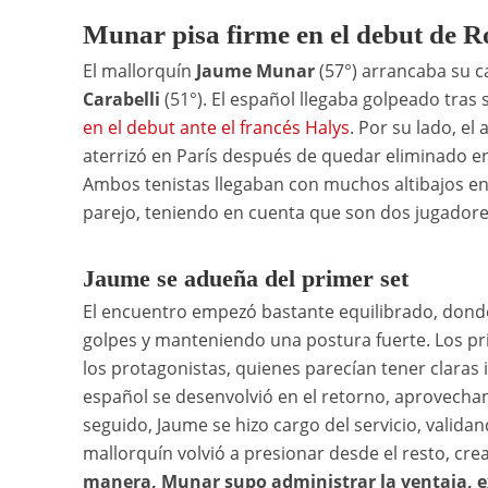
Munar pisa firme en el debut de 
El mallorquín
Jaume Munar
(57°) arrancaba su 
Carabelli
(51°). El español llegaba golpeado tras
en el debut ante el francés Halys
. Por su lado, el
aterrizó en París después de quedar eliminado
Ambos tenistas llegaban con muchos altibajos en l
parejo, teniendo en cuenta que son dos jugadore
Jaume se adueña del primer set
El encuentro empezó bastante equilibrado, donde 
golpes y manteniendo una postura fuerte. Los pr
los protagonistas, quienes parecían tener claras 
español se desenvolvió en el retorno, aprovecha
seguido, Jaume se hizo cargo del servicio, validan
mallorquín volvió a presionar desde el resto, cr
manera, Munar supo administrar la ventaja, exh