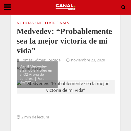
NOTICIAS
•
NITTO ATP FINALS
Medvedev: “Probablemente
sea la mejor victoria de mi
vida”
Tomás Gómez Forcadell
noviembre 23, 2020
Daniil Medvedev
2 Min Read
alzando el trofeo en
el O2 Arena de
Londres. | Foto:
@ATPTour
2 min de lectura