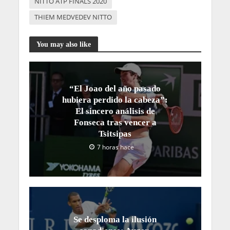
NITTO ATP FINALS 2020
THIEM MEDVEDEV NITTO
You may also like
“El Joao del año pasado
hubiera perdido la cabeza”:
El sincero análisis de
Fonseca tras vencer a
Tsitsipas
7 horas hace
Se desploma la ilusión