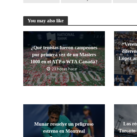
You may also like
“Verem
¿Qué tenistas fueron campeones
diferen
por primera vez de un Masters
López an
1000 en el ATP o WTA Canadá?
23 horas hace
Los ré
Munar resuelve un peligroso
Toronto
estreno en Montreal