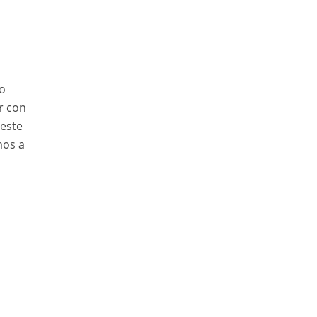
o
r con
este
mos a