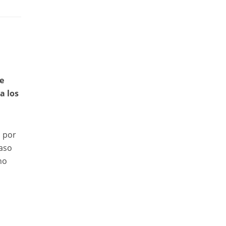
e
a los
o por
paso
no