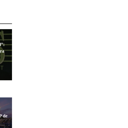
l”:
ara
P de