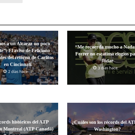
os a un Alcaraz un poco
“Me recuerda mucho a Nada
te”: El aviso de Feliciano
Ferrer no escatima elogios p
tes del retorno de Carlitos
Jódar
en Cincinnati
3 días hace
2 días hace
cords históricos del ATP
¿Cuáles son los récords del AT
 o Montreal (ATP Canadá)
Washington?