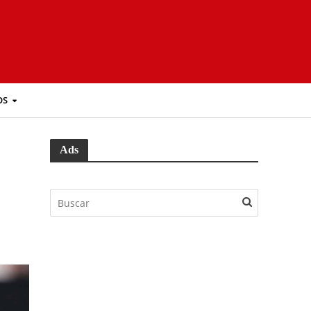
OS
Ads