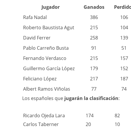
Jugador
Ganados
Perdid
Rafa Nadal
386
106
Roberto Baustista Agut
215
104
David Ferrer
258
139
Pablo Carreño Busta
91
51
Fernando Verdasco
215
157
Guillermo García López
179
152
Feliciano López
217
187
Albert Ramos Viñolas
77
74
Los españoles que
jugarán la clasificación
:
Ricardo Ojeda Lara
174
82
Carlos Taberner
20
10