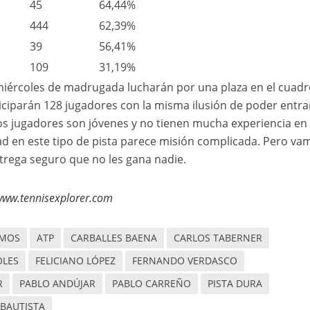
45
64,44%
444
62,39%
39
56,41%
109
31,19%
 miércoles de madrugada lucharán por una plaza en el cuadr
iciparán 128 jugadores con la misma ilusión de poder entra
s jugadores son jóvenes y no tienen mucha experiencia en 
idad en este tipo de pista parece misión complicada. Pero va
ntrega seguro que no les gana nadie.
e www.tennisexplorer.com
AMOS
ATP
CARBALLES BAENA
CARLOS TABERNER
OLES
FELICIANO LÓPEZ
FERNANDO VERDASCO
R
PABLO ANDÚJAR
PABLO CARREÑO
PISTA DURA
BAUTISTA