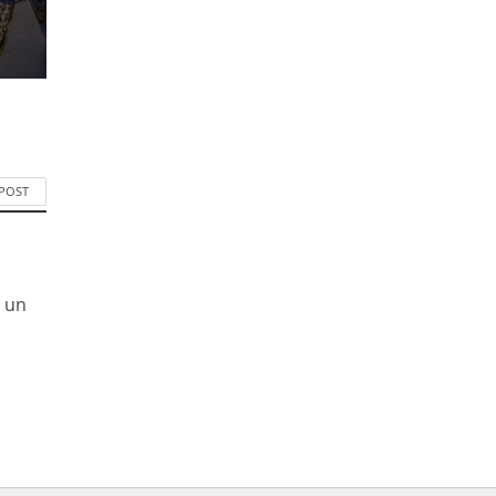
 POST
r un