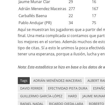
Jaume Munar Clar
29
16
Adrián Menendez Maceiras
277
167
Carballés Baena
22
17
Pablo Andujar (PR)
34
75
Aquí se muestran los jugadores que a partir del
final. Una meta complicada si contamos que part
los mejores en el sorteo. Además muchos de esto
tipo de citas. Sí a esto le unimos la poca efectiv
tener una esperanza, porque a ilusión, lucha y e
Nota: Esta estadística se hizo en base a los datos d
Tags
ADRIÁN MENÉNDEZ-MACEIRAS
ALBERT R
DAVID FERRER
EFECTIVIDAD PISTA DURA
ESPAÑ
GUILLERMO GARCÍA-LÓPEZ
HARD
JAUME MUNA
RAFAEL NADAL
RICARDO OJEDA-LARA
ROBERTO 