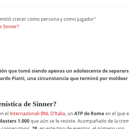
rmitió crecer como persona y como jugador"
e Sinner?
cisión que tomó siendo apenas un adolescente de separars
cardo Piatti, una circunstancia que terminó por moldear
enística de Sinner?
en el
Internazionali BNL D’Italia
, un
ATP de Roma
en el que e
Masters 1.000
que aún se le resiste. Acompañado de la tr
s consecutivos,
28
, en este tipo de eventos, el número uno