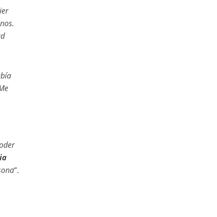
ier
nos.
ad
abía
 Me
poder
ia
rsona
“.