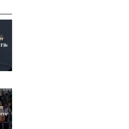
er
Fils
er
rrie