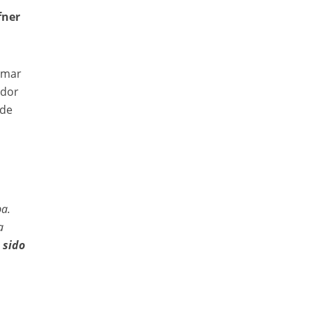
fner
omar
ador
 de
ba.
a
 sido