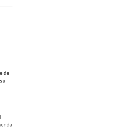
e de
 su
l
emenda