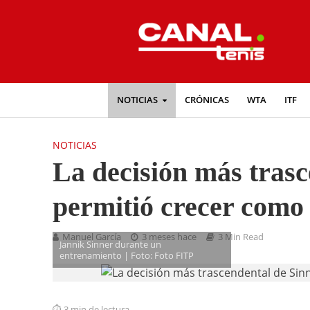
NOTICIAS
CRÓNICAS
WTA
ITF
NOTICIAS
La decisión más tras
permitió crecer como
Manuel García
3 meses hace
3 Min Read
Jannik Sinner durante un
entrenamiento | Foto: Foto FITP
3 min de lectura