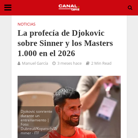
NOTICIAS
La profecía de Djokovic
sobre Sinner y los Masters
1.000 en el 2026
Manuel García
3 meses hace
2 Min Read
Djokovic sonriente
durante un
entrenamiento |
Foto:
Dubreuil/Kopatsch/Zi
mmer - ITF