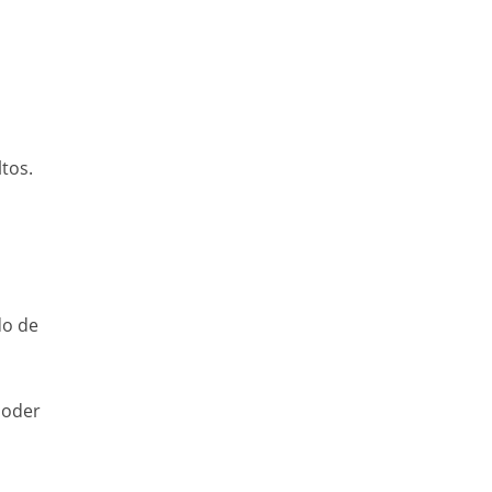
tos.
do de
poder