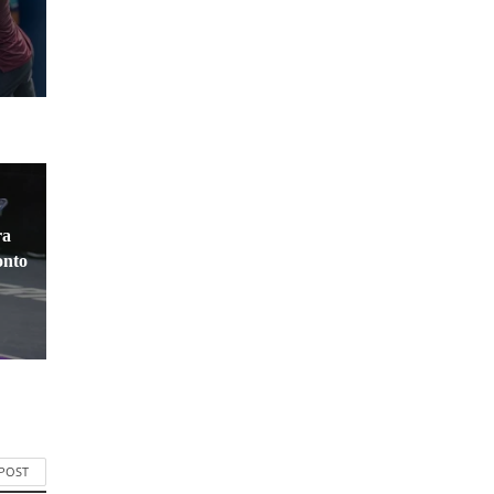
ra
onto
 POST