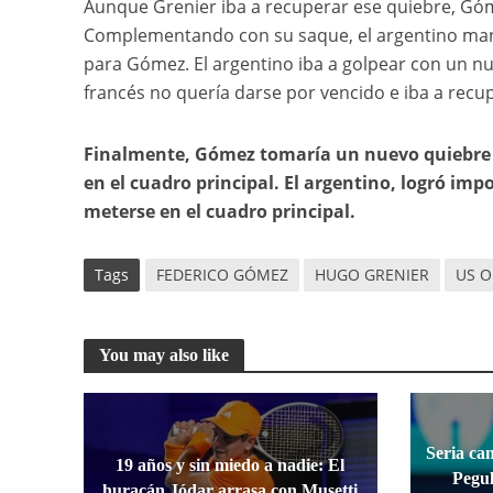
Aunque Grenier iba a recuperar ese quiebre, Gó
Complementando con su saque, el argentino mantu
para Gómez. El argentino iba a golpear con un nu
francés no quería darse por vencido e iba a recup
Finalmente, Gómez tomaría un nuevo quiebre 
en el cuadro principal. El argentino, logró impon
meterse en el cuadro principal.
Tags
FEDERICO GÓMEZ
HUGO GRENIER
US O
You may also like
Seria ca
19 años y sin miedo a nadie: El
Pegul
huracán Jódar arrasa con Musetti