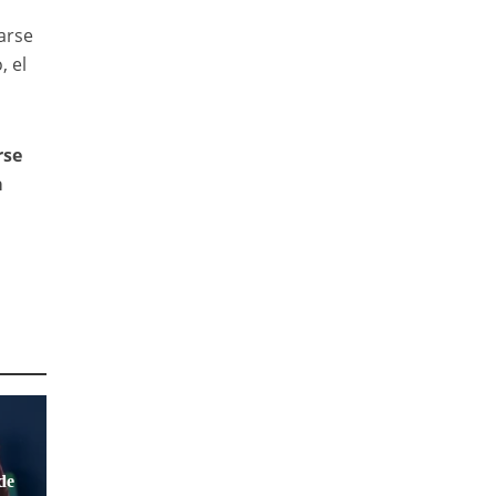
arse
, el
rse
a
s
de