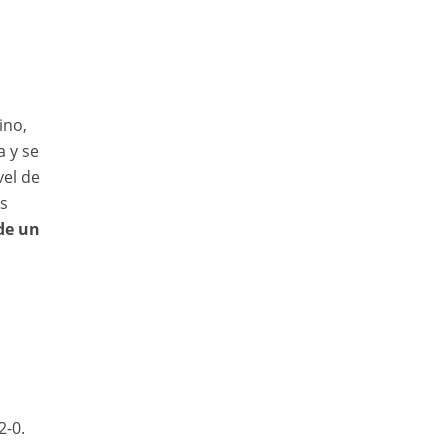
ino,
 y se
vel de
s
de un
2-0.