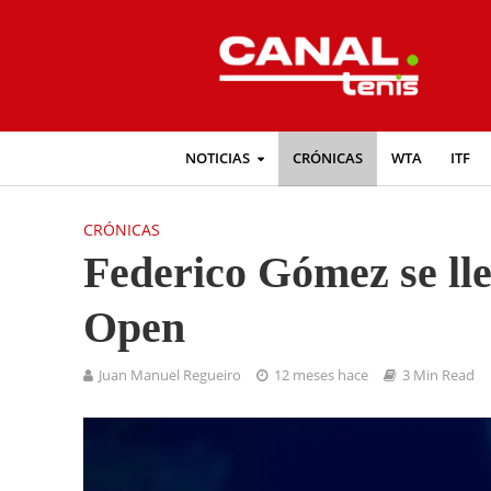
NOTICIAS
CRÓNICAS
WTA
ITF
CRÓNICAS
Federico Gómez se lle
Open
Juan Manuel Regueiro
12 meses hace
3 Min Read