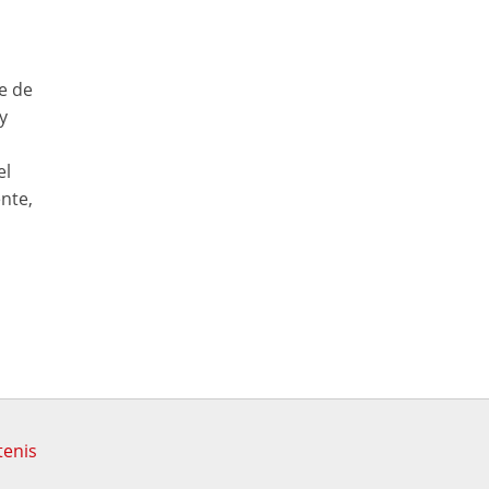
e de
y
el
nte,
tenis