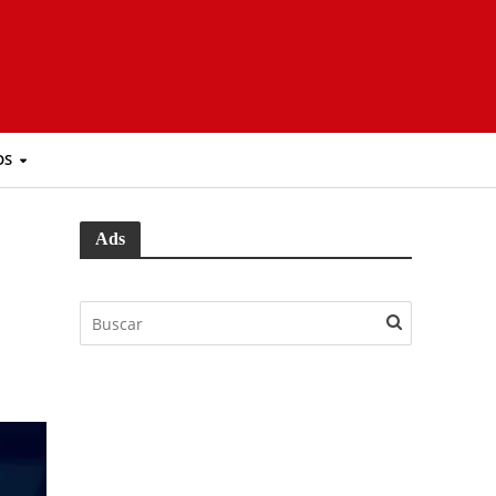
OS
Ads