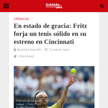
CRÓNICAS
En estado de gracia: Fritz
forja un tenis sólido en su
estreno en Cincinnati
Bautista Arguello
12 meses hace
3 Min Read
Fritz en un turno de
saque | Foto: Peter
Power/Tennis