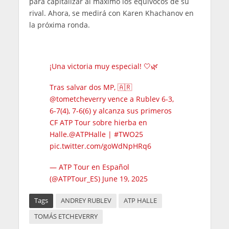
para capitalizar al máximo los equívocos de su
rival. Ahora, se medirá con Karen Khachanov en
la próxima ronda.
¡Una victoria muy especial! 🤍🌿
Tras salvar dos MP, 🇦🇷
@tometcheverry
vence a Rublev 6-3,
6-7(4), 7-6(6) y alcanza sus primeros
CF ATP Tour sobre hierba en
Halle.
@ATPHalle
|
#TWO25
pic.twitter.com/goWdNpHRq6
— ATP Tour en Español
(@ATPTour_ES)
June 19, 2025
Tags
ANDREY RUBLEV
ATP HALLE
TOMÁS ETCHEVERRY