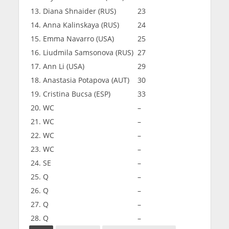
13. Diana Shnaider (RUS)
23
14. Anna Kalinskaya (RUS)
24
15. Emma Navarro (USA)
25
16. Liudmila Samsonova (RUS)
27
17. Ann Li (USA)
29
18. Anastasia Potapova (AUT)
30
19. Cristina Bucsa (ESP)
33
20. WC
–
21. WC
–
22. WC
–
23. WC
–
24. SE
–
25. Q
–
26. Q
–
27. Q
–
28. Q
–