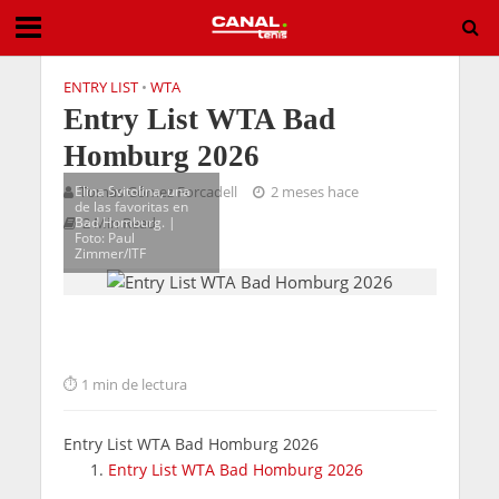
ENTRY LIST
•
WTA
Entry List WTA Bad
Homburg 2026
Elina Svitolina, una
Tomás Gómez Forcadell
2 meses hace
de las favoritas en
Bad Homburg. |
2 Min Read
Foto: Paul
Zimmer/ITF
1 min de lectura
Entry List WTA Bad Homburg 2026
Entry List WTA Bad Homburg 2026