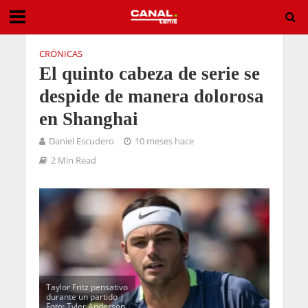
CRÓNICAS
El quinto cabeza de serie se
despide de manera dolorosa
en Shanghai
Daniel Escudero
10 meses hace
2 Min Read
Taylor Fritz pensativo
durante un partido |
Foto: Tyler Anderson