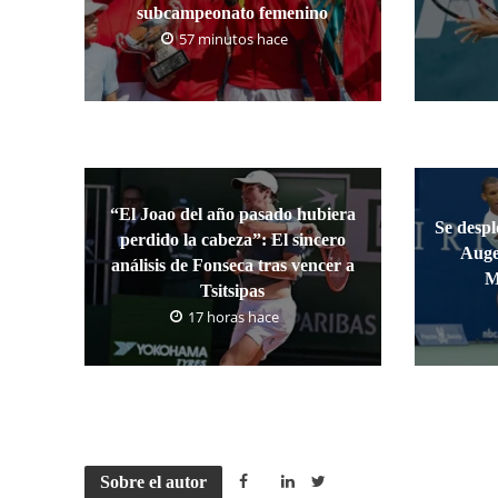
subcampeonato femenino
57 minutos hace
“El Joao del año pasado hubiera
Se despl
perdido la cabeza”: El sincero
Auge
análisis de Fonseca tras vencer a
M
Tsitsipas
17 horas hace
Sobre el autor