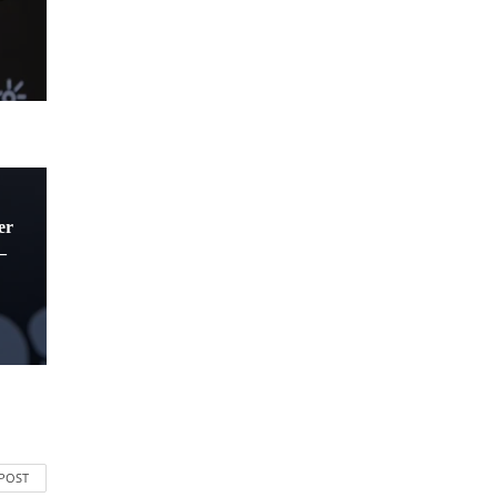
er
–
 POST