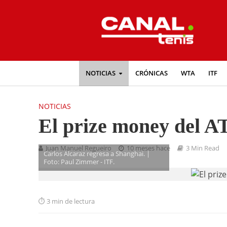
NOTICIAS
CRÓNICAS
WTA
ITF
NOTICIAS
El prize money del A
Juan Manuel Regueiro
10 meses hace
3 Min Read
Carlos Alcaraz regresa a Shanghai. |
Foto: Paul Zimmer - ITF.
3 min de lectura