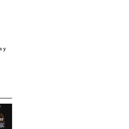
a y
er
 –