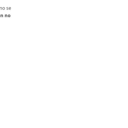
ano se
ón no