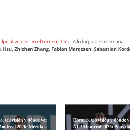
olpe al vencer en el torneo chino
. A lo largo de la semana,
u Hsu, Zhizhen Zhang, Fabian Marozsan, Sebastian Kord
o, televisión y dónde ver
Horario, televisión y dónde v
ontreal 2026: Mérida –
ATP Montreal 2026: Popyrin