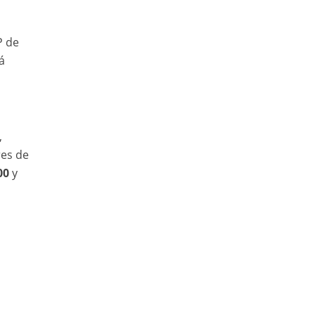
P de
á
,
es de
00
y