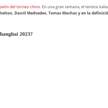
peón del torneo chino
. En una gran semana, el tenista itali
helton, Daniil Medvedev, Tomas Machac y en la definici
Shanghai 2023?