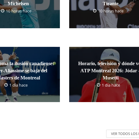
Michelsen
Tirante
10 horas hace
10 horas hace
oma la ilusión canadiense:
Horario, televisión y dónde v
r-Aliassime se baja del
ATP Montreal 2026: Jódar 
asters de Montreal
Musetti
1 día hace
1 día hace
VER TODOS LOS