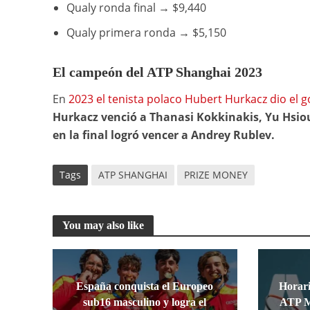
Qualy ronda final → $9,440
Qualy primera ronda → $5,150
El campeón del ATP Shanghai 2023
En
2023 el tenista polaco Hubert Hurkacz dio el g
Hurkacz venció a Thanasi Kokkinakis, Yu Hsio
en la final logró vencer a Andrey Rublev.
Tags
ATP SHANGHAI
PRIZE MONEY
You may also like
España conquista el Europeo
Horari
sub16 masculino y logra el
ATP M