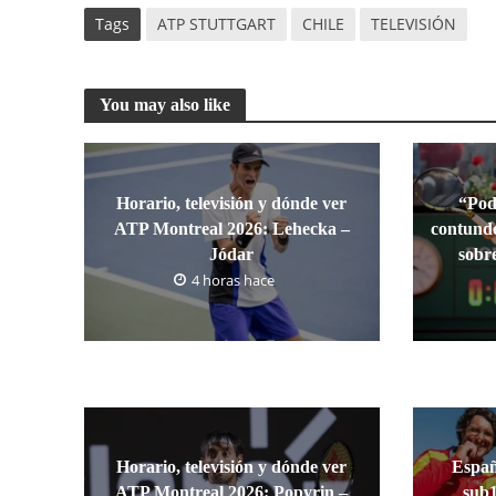
Tags
ATP STUTTGART
CHILE
TELEVISIÓN
You may also like
Horario, televisión y dónde ver
“Pod
ATP Montreal 2026: Lehecka –
contunde
Jódar
sobr
4 horas hace
Horario, televisión y dónde ver
Españ
ATP Montreal 2026: Popyrin –
sub1