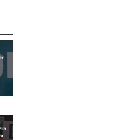
er
 –
era
ro