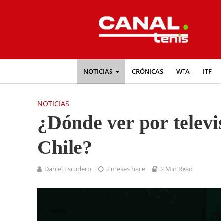
NOTICIAS
CRÓNICAS
WTA
ITF
NOTICIAS
¿Dónde ver por televi
Chile?
Daniel Escudero
2 meses hace
2 Min Read