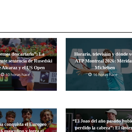
emos descartarlo”: La
Horario, televisión y dónde v
nte sentencia de Rusedski
ATP Montreal 2026: Mérida
e Alcaraz y el US Open
Michelsen
10 horas hace
16 horas hace
“El Joao del año pasado hubi
a conquista el Europeo
perdido la cabeza”: El since
6 masculino y logra el