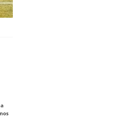
na
inos