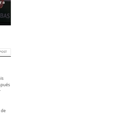
r a
 POST
is
espués
r
 de