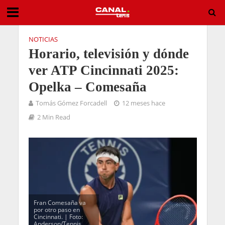
NOTICIAS
Horario, televisión y dónde
ver ATP Cincinnati 2025:
Opelka – Comesaña
Tomás Gómez Forcadell
12 meses hace
2 Min Read
Fran Comesaña va
por otro paso en
Cincinnati. | Foto:
Anderson/Tennis