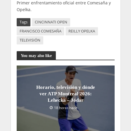
Primer enfrentamiento oficial entre Comesaña y
Opelka.
Tags
CINCINNATI OPEN
FRANCISCO COMESAÑA
REILLY OPELKA
TELEVISIÓN
You may also like
Horario, televisión y dónde
ver ATP Montreal 2026:
Lehecka – Jódar
18 horas hace