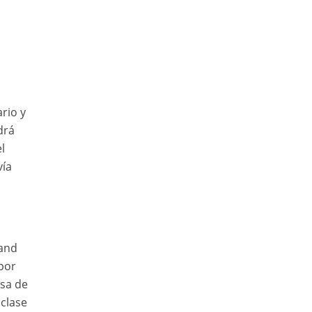
rio y
drá
l
vía
land
por
usa de
 clase