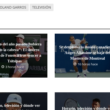
OLAND GARROS
TELEVISIÓN
o del año pasado hubiera
Se desploma la ilusión canadie
o la cabeza”: El sincero
Auger-Aliassime se baja de
s de Fonseca tras vencer a
Masters de Montreal
Tsitsipas
16 horas hace
3 horas hace
o, televisión y dónde ver
Horario, televisión y dónde v