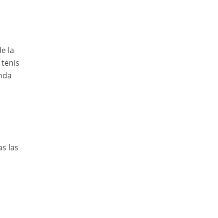
e la
 tenis
unda
as las