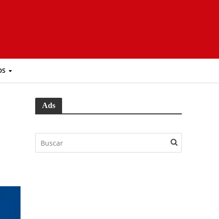
OS
Ads