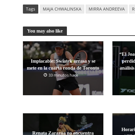
Tags
MAJA CHWALINSKA
MIRRA ANDREEVA
R
You may also like
“El Joa
Implacable: Swiatek arrasa y se
perdid
mete en la cuarta ronda de Toronto
análisi
33 minutos hace
Horari
Renata Zarazúa no encuentra