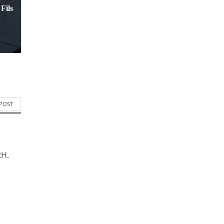
Fils
 POST
RH.