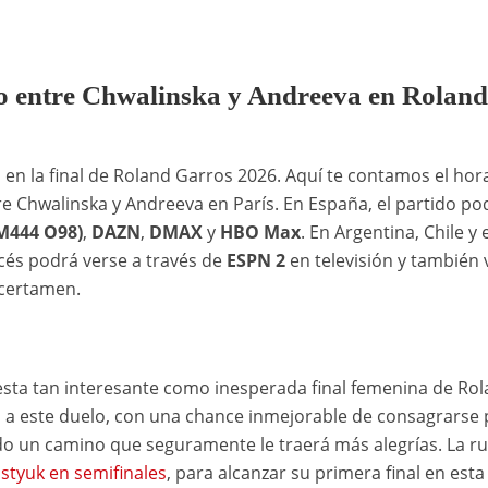
do entre Chwalinska y Andreeva en Roland
en la final de Roland Garros 2026. Aquí te contamos el hora
re Chwalinska y Andreeva en París. En España, el partido po
M444 O98)
,
DAZN
,
DMAX
y
HBO Max
. En Argentina, Chile y e
ncés podrá verse a través de
ESPN 2
en televisión y también 
 certamen.
 esta tan interesante como inesperada final femenina de Ro
a a este duelo, con una chance inmejorable de consagrarse 
do un camino que seguramente le traerá más alegrías. La r
styuk en semifinales
, para alcanzar su primera final en esta