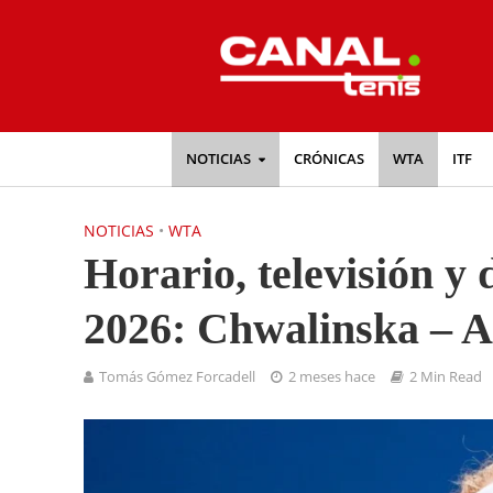
NOTICIAS
CRÓNICAS
WTA
ITF
NOTICIAS
•
WTA
Horario, televisión y
2026: Chwalinska – 
Tomás Gómez Forcadell
2 meses hace
2 Min Read