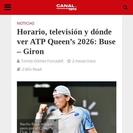
NOTICIAS
Horario, televisión y dónde
ver ATP Queen’s 2026: Buse
– Giron
Tomás Gómez Forcadell
2 meses hace
2 Min Read
Nacho Buse inicia su
paso por el Queen's
Club. | Foto: