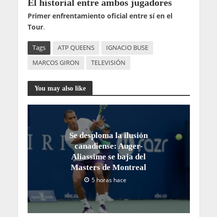
El historial entre ambos jugadores
Primer enfrentamiento oficial entre sí en el
Tour
.
Tags
ATP QUEENS
IGNACIO BUSE
MARCOS GIRON
TELEVISIÓN
You may also like
Se desploma la ilusión
canadiense: Auger-
Aliassime se baja del
Masters de Montreal
5 horas hace