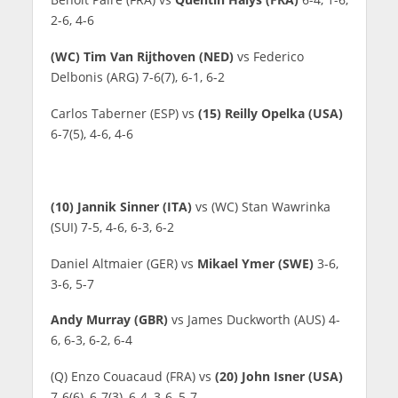
2-6, 4-6
(WC) Tim Van Rijthoven (NED)
vs Federico
Delbonis (ARG) 7-6(7), 6-1, 6-2
Carlos Taberner (ESP) vs
(15) Reilly Opelka (USA)
6-7(5), 4-6, 4-6
(10) Jannik Sinner (ITA)
vs (WC) Stan Wawrinka
(SUI) 7-5, 4-6, 6-3, 6-2
Daniel Altmaier (GER) vs
Mikael Ymer (SWE)
3-6,
3-6, 5-7
Andy Murray (GBR)
vs James Duckworth (AUS) 4-
6, 6-3, 6-2, 6-4
(Q) Enzo Couacaud (FRA) vs
(20) John Isner (USA)
7-6(6), 6-7(3), 6-4, 3-6, 5-7