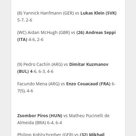
(8) Yannick Hanfmann (GER) vs
Lukas Klein (SVK)
5-7, 2-6
(WC) Aidan McHugh (GBR) vs
(26) Andreas Seppi
(ITA)
4-6, 2-6
(9) Pedro Cachín (ARG) vs
Dimitar Kuzmanov
(BUL) 4
-6, 6-3, 4-6
Facundo Mena (ARG) vs
Enzo Couacaud (FRA)
6-
7(5), 4-6
Zsombor Piros (HUN)
vs Matheu Pucinelli de
Almeida (BRA) 6-4, 6-4
Philipp Kohlschreiber (GER) vs
(32) Mikhail