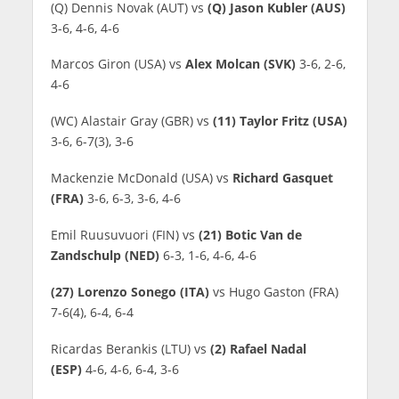
(Q) Dennis Novak (AUT) vs
(Q) Jason Kubler (AUS)
3-6, 4-6, 4-6
Marcos Giron (USA) vs
Alex Molcan (SVK)
3-6, 2-6,
4-6
(WC) Alastair Gray (GBR) vs
(11) Taylor Fritz (USA)
3-6, 6-7(3), 3-6
Mackenzie McDonald (USA) vs
Richard Gasquet
(FRA)
3-6, 6-3, 3-6, 4-6
Emil Ruusuvuori (FIN) vs
(21) Botic Van de
Zandschulp (NED)
6-3, 1-6, 4-6, 4-6
(27) Lorenzo Sonego (ITA)
vs Hugo Gaston (FRA)
7-6(4), 6-4, 6-4
Ricardas Berankis (LTU) vs
(2) Rafael Nadal
(ESP)
4-6, 4-6, 6-4, 3-6