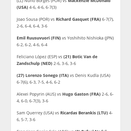
(LL) Nuno Borges (POR) vs
Mackenzie McDonald
(USA)
4-6, 4-6, 6-7(3)
Joao Sousa (POR) vs
Richard Gasquet (FRA)
6-7(7),
2-6, 6-4, 6-4, 3-6
Emil Ruusuvuori (FIN)
vs Yoshihito Nishioka (JPN)
6-2, 6-2, 4-6, 6-4
Feliciano López (ESP) vs
(21) Botic Van de
Zandschulp (NED)
2-6, 3-6, 3-6
(27) Lorenzo Sonego (ITA)
vs Denis Kudla (USA)
6-7(6), 6-3, 7-5, 4-6, 6-2
Alexei Popyrin (AUS) vs
Hugo Gaston (FRA)
2-6, 6-
4, 6-0, 6-7(3), 3-6
Sam Querrey (USA) vs
Ricardas Berankis (LTU)
4-
6, 5-7, 3-6