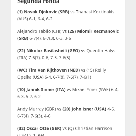
Segunda ronda
(1) Novak Djokovic (SRB)
vs Thanasi Kokkinakis
(AUS) 6-1, 6-4, 6-2
Alejandro Tabilo (CHI) vs
(25) Miomir Kecmanovic
(SRB)
6-7(4), 6-7(3), 6-3, 3-6
(22) Nikoloz Basilashvili (GEO)
vs Quentin Halys
(FRA) 7-6(7), 0-6, 7-5, 7-6(5)
(WC) Tim Van Rijthoven (NED)
vs (15) Reilly
Opelka (USA) 6-4, 6-7(8), 7-6(7), 7-6(1)
(10) Jannik Sinner (ITA)
vs Mikael Ymer (SWE) 6-4,
6-3, 5-7, 6-2
Andy Murray (GBR) vs
(20) John Isner (USA)
4-6,
6-7(4), 7-6(3), 4-6
(32) Oscar Otte (GER)
vs (Q) Christian Harrison
(USA) 3-1, Ret