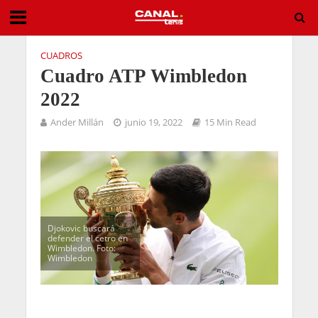
CUADROS
Cuadro ATP Wimbledon
2022
Ander Millán
junio 19, 2022
15 Min Read
Djokovic buscará
defender el cetro en
Wimbledon. Foto:
Wimbledon