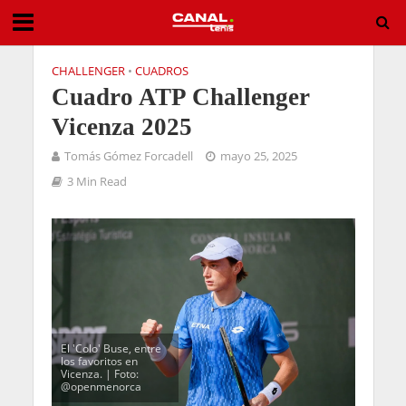
CHALLENGER
•
CUADROS
Cuadro ATP Challenger
Vicenza 2025
Tomás Gómez Forcadell
mayo 25, 2025
3 Min Read
El 'Colo' Buse, entre
los favoritos en
Vicenza. | Foto:
@openmenorca