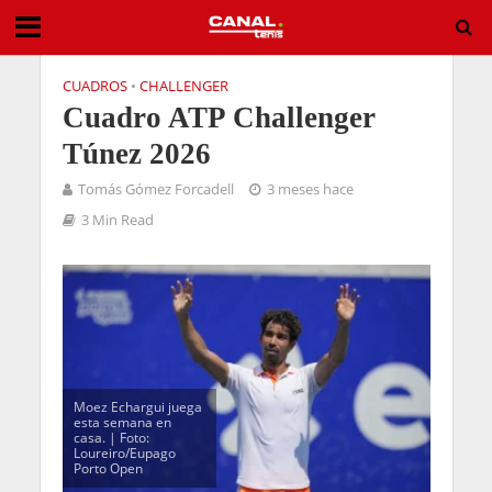
CUADROS
•
CHALLENGER
Cuadro ATP Challenger
Túnez 2026
Tomás Gómez Forcadell
3 meses hace
3 Min Read
Moez Echargui juega
esta semana en
casa. | Foto:
Loureiro/Eupago
Porto Open