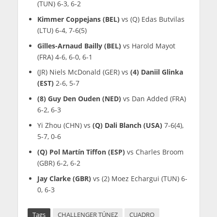
(TUN) 6-3, 6-2
Kimmer Coppejans (BEL)
vs (Q) Edas Butvilas
(LTU) 6-4, 7-6(5)
Gilles-Arnaud Bailly (BEL)
vs Harold Mayot
(FRA) 4-6, 6-0, 6-1
(JR) Niels McDonald (GER) vs
(4) Daniil Glinka
(EST)
2-6, 5-7
(8) Guy Den Ouden (NED)
vs Dan Added (FRA)
6-2, 6-3
Yi Zhou (CHN) vs
(Q) Dali Blanch (USA)
7-6(4),
5-7, 0-6
(Q) Pol Martín Tiffon (ESP)
vs Charles Broom
(GBR) 6-2, 6-2
Jay Clarke (GBR)
vs (2) Moez Echargui (TUN) 6-
0, 6-3
Tags
CHALLENGER TÚNEZ
CUADRO