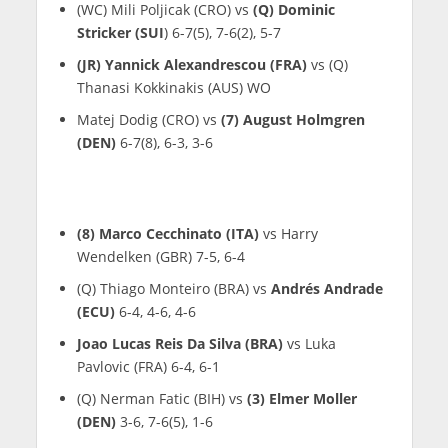
(WC) Mili Poljicak (CRO) vs
(Q) Dominic
Stricker (SUI
) 6-7(5), 7-6(2), 5-7
(JR) Yannick Alexandrescou (FRA)
vs (Q)
Thanasi Kokkinakis (AUS) WO
Matej Dodig (CRO) vs
(7) August Holmgren
(DEN)
6-7(8), 6-3, 3-6
(8) Marco Cecchinato (ITA)
vs Harry
Wendelken (GBR) 7-5, 6-4
(Q) Thiago Monteiro (BRA) vs
Andrés Andrade
(ECU)
6-4, 4-6, 4-6
Joao Lucas Reis Da Silva (BRA)
vs Luka
Pavlovic (FRA) 6-4, 6-1
(Q) Nerman Fatic (BIH) vs
(3) Elmer Moller
(DEN)
3-6, 7-6(5), 1-6