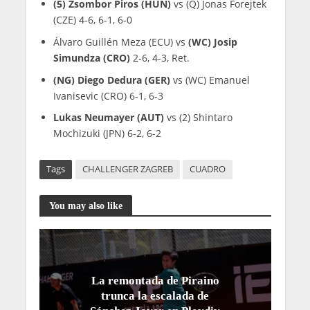
(5) Zsombor Piros (HUN)
vs (Q) Jonas Forejtek
(CZE) 4-6, 6-1, 6-0
Álvaro Guillén Meza (ECU) vs
(WC) Josip
Simundza (CRO)
2-6, 4-3, Ret.
(NG) Diego Dedura (GER)
vs (WC) Emanuel
Ivanisevic (CRO) 6-1, 6-3
Lukas Neumayer (AUT)
vs (2) Shintaro
Mochizuki (JPN) 6-2, 6-2
Tags
CHALLENGER ZAGREB
CUADRO
You may also like
La remontada de Piraino
trunca la escalada de