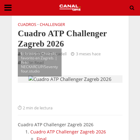
CUADROS
•
CHALLENGER
Cuadro ATP Challenger
Zagreb 2026
El británico Choinski,
Tomás Gómez Forcadell
3 meses hace
favorito en Zagreb. |
Foto:
3 Min Read
NECKARCUP/Seventy
four.studio
2 min de lectura
Cuadro ATP Challenger Zagreb 2026
Cuadro ATP Challenger Zagreb 2026
Final