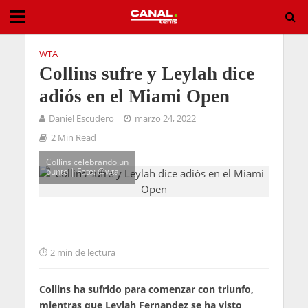
WTA
Collins sufre y Leylah dice
adiós en el Miami Open
Daniel Escudero
marzo 24, 2022
2 Min Read
Collins celebrando un
punto | Foto: @wta
2 min de lectura
Collins ha sufrido para comenzar con triunfo,
mientras que Leylah Fernandez se ha visto