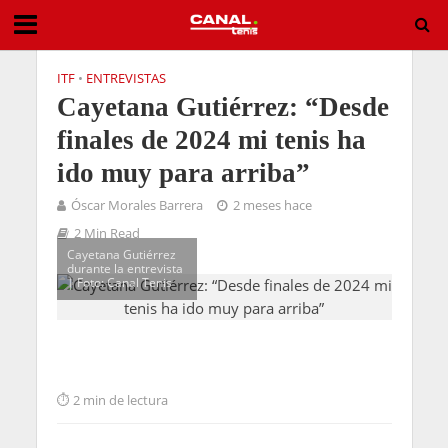
ITF
•
ENTREVISTAS
Cayetana Gutiérrez: “Desde
finales de 2024 mi tenis ha
ido muy para arriba”
Óscar Morales Barrera
2 meses hace
2 Min Read
Cayetana Gutiérrez
durante la entrevista
| Foto: Canal Tenis
2 min de lectura