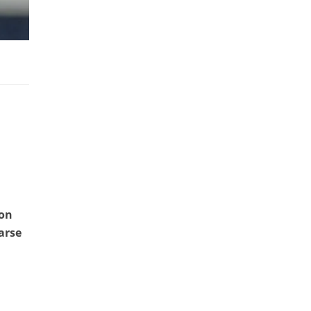
ton
arse