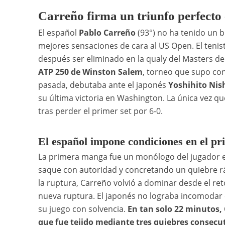
Carreño firma un triunfo perfect
El español
Pablo Carreño
(93°) no ha tenido un 
mejores sensaciones de cara al US Open. El tenis
después ser eliminado en la qualy del Masters de
ATP 250 de Winston Salem
, torneo que supo conq
pasada, debutaba ante el japonés
Yoshihito Nis
su última victoria en Washington. La única vez qu
tras perder el primer set por 6-0.
El español impone condiciones en el pr
La primera manga fue un monólogo del jugador es
saque con autoridad y concretando un quiebre rá
la ruptura, Carreño volvió a dominar desde el re
nueva ruptura. El japonés no lograba incomodar 
su juego con solvencia.
En tan solo 22 minutos, 
que fue tejido mediante tres quiebres consecu