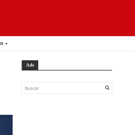
OS
Ads