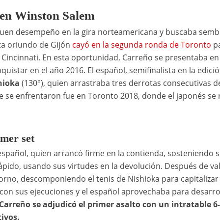
o en Winston Salem
buen desempeño en la gira norteamericana y buscaba semb
ta oriundo de Gijón
cayó en la segunda ronda de Toronto
p
 Cincinnati. En esta oportunidad, Carreño se presentaba en 
uistar en el año 2016. El español, semifinalista en la edici
hioka
(130°), quien arrastraba tres derrotas consecutivas 
e se enfrentaron fue en Toronto 2018, donde el japonés se 
imer set
pañol, quien arrancó firme en la contienda, sosteniendo 
pido, usando sus virtudes en la devolución. Después de val
torno, descomponiendo el tenis de Nishioka para capitalizar
con sus ejecuciones y el español aprovechaba para desarro
Carreño se adjudicó el primer asalto con un intratable 6-
tivos.