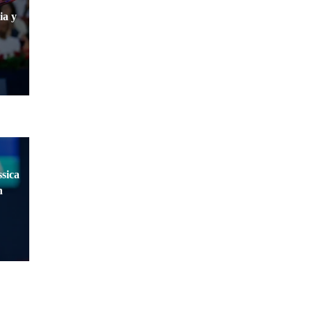
ia y
sica
n