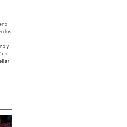
eno,
en los
o
rno y
2 en
ellar