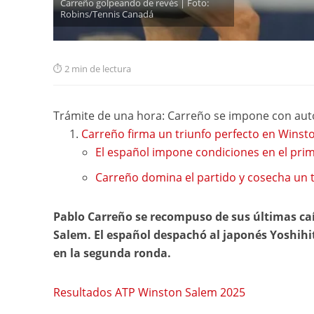
Carreño golpeando de revés | Foto:
Robins/Tennis Canadá
2 min de lectura
Trámite de una hora: Carreño se impone con au
Carreño firma un triunfo perfecto en Winst
El español impone condiciones en el prim
Carreño domina el partido y cosecha un 
Pablo Carreño se recompuso de sus últimas caí
Salem. El español despachó al japonés Yoshihi
en la segunda ronda.
Resultados ATP Winston Salem 2025