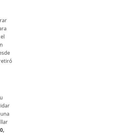
rar
ara
el
ón
desde
retiró
su
idar
 una
llar
0,