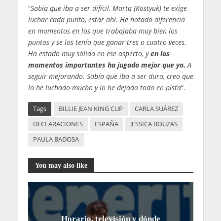
“
Sabía que iba a ser difícil, Marta (Kostyuk) te exige
luchar cada punto, estar ahí. He notado diferencia
en momentos en los que trabajaba muy bien los
puntos y se los tenía que ganar tres o cuatro veces.
Ha estado muy sólida en ese aspecto, y
en los
momentos importantes ha jugado mejor que yo.
A
seguir mejorando. Sabía que iba a ser duro, creo que
lo he luchado mucho y lo he dejado todo en pista
“.
Tags
BILLIE JEAN KING CUP
CARLA SUÁREZ
DECLARACIONES
ESPAÑA
JESSICA BOUZAS
PAULA BADOSA
You may also like
Horario, televisión y dónde