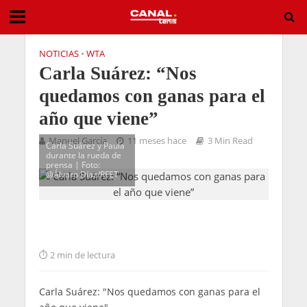
NOTICIAS
•
WTA
Carla Suárez: “Nos
quedamos con ganas para el
año que viene”
Manuel García
11 meses hace
3 Min Read
Carla Suárez y Paula
durante la rueda de
prensa | Foto:
@Álvaro Díaz/RFET
2 min de lectura
Carla Suárez: "Nos quedamos con ganas para el