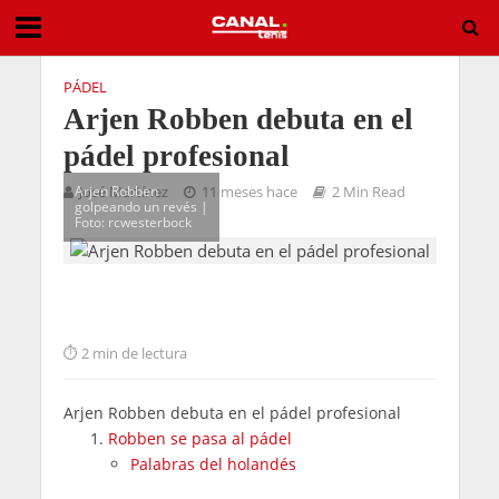
PÁDEL
Arjen Robben debuta en el
pádel profesional
Arjen Robben
José Martínez
11 meses hace
2 Min Read
golpeando un revés |
Foto: rcwesterbock
2 min de lectura
Arjen Robben debuta en el pádel profesional
Robben se pasa al pádel
Palabras del holandés