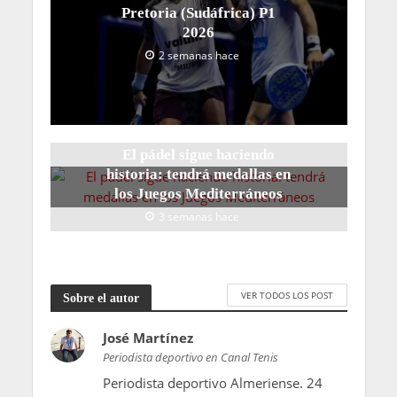
Pretoria (Sudáfrica) P1
2026
2 semanas hace
El pádel sigue haciendo
historia: tendrá medallas en
los Juegos Mediterráneos
3 semanas hace
VER TODOS LOS POST
Sobre el autor
José Martínez
Periodista deportivo en Canal Tenis
Periodista deportivo Almeriense. 24