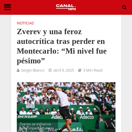
NOTICIAS
Zverev y una feroz
autocrítica tras perder en
Montecarlo: “Mi nivel fue
pésimo”
Sergio Blanco
abril 9, 2025
3 Min Read
Zverev se esfuerza
para impactar una