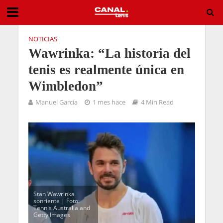
NOTICIAS
Wawrinka: “La historia del
tenis es realmente única en
Wimbledon”
Manuel García
1 mes hace
4 Min Read
Stan Wawrinka
sonriente | Foto:
Tennis Australia and
Getty Images